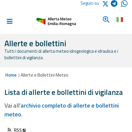
Logo Arpae
Seguici su
Home
Cerca un c
Allerta Meteo
Informati e
Emilia-Romagna
preparati
Allerte e bollettini
Tutti i documenti di allerta meteo idrogeologica e idraulica e i
Allerte E
bollettini di vigilanza
Bollettini
Allerte e
Home
Allerte e Bollettini Meteo
Bollettini
Meteo
Lista di allerte e bollettini di vigilanza
Allerte e
Vai all'
archivio completo di allerte e bollettini
Bollettini
meteo
.
Valanghe
Monitoraggio
RSS