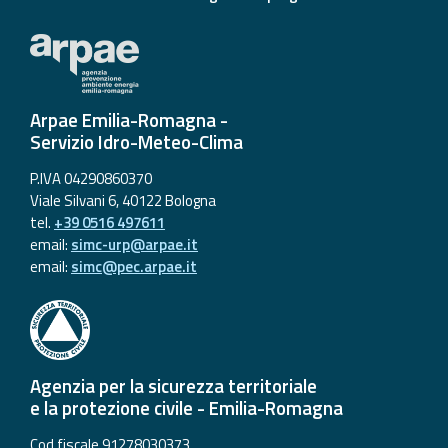
Arpae Emilia-Romagna -
Servizio Idro-Meteo-Clima
P.IVA 04290860370
Viale Silvani 6, 40122 Bologna
tel.
+39 0516 497611
email:
simc-urp@arpae.it
email:
simc@pec.arpae.it
Agenzia per la sicurezza territoriale
e la protezione civile - Emilia-Romagna
Cod fiscale 91278030373