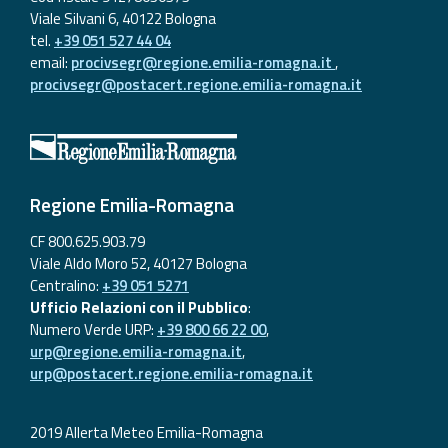
Viale Silvani 6, 40122 Bologna
tel.
+39 051 527 44 04
email:
procivsegr@regione.emilia-romagna.it
,
procivsegr@postacert.regione.emilia-romagna.it
Regione Emilia-Romagna
CF 800.625.903.79
Viale Aldo Moro 52, 40127 Bologna
Centralino:
+39 051 5271
Ufficio Relazioni con il Pubblico
:
Numero Verde URP:
+39 800 66 22 00
,
urp@regione.emilia-romagna.it
,
urp@postacert.regione.emilia-romagna.it
2019 Allerta Meteo Emilia-Romagna