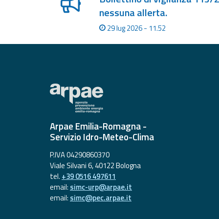
Allerta
nessuna allerta.
Meteo
Emilia-
29 lug 2026 - 11.52
Romagna
Contatti
Arpae Emilia-Romagna -
Servizio Idro-Meteo-Clima
P.IVA 04290860370
Viale Silvani 6, 40122 Bologna
tel.
+39 0516 497611
email:
simc-urp@arpae.it
email:
simc@pec.arpae.it