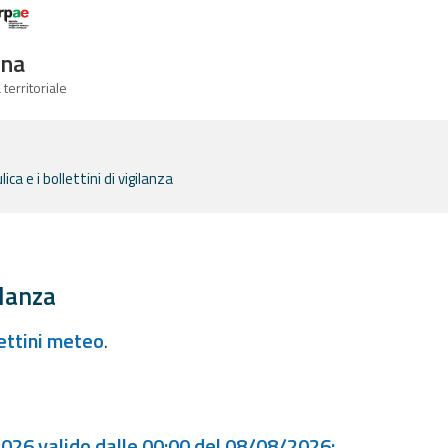
Logo Arpae
gna
 territoriale
ca e i bollettini di vigilanza
ilanza
lettini meteo
.
2026 valido dalle 00:00 del 08/08/2026: