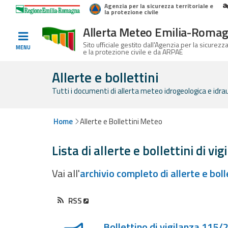
Agenzia per la sicurezza territoriale e
Home
Logo Regione Emilia-Romagna
la protezione civile
Allerta Meteo Emilia-Roma
Informati e
Sito ufficiale gestito dall'Agenzia per la sicurezza
MENU
e la protezione civile e da ARPAE
preparati
Allerte e bollettini
Tutti i documenti di allerta meteo idrogeologica e idrauli
Allerte E
Bollettini
Home
Allerte e Bollettini Meteo
Allerte e
Lista di allerte e bollettini di vig
Bollettini
Meteo
Vai all'
archivio completo di allerte e bol
Allerte e
Bollettini
RSS
Lista degli ultimi aggiornamenti
Valanghe
Bollettino di vigilanza 115/