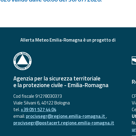
Allerta Meteo Emilia-Romagna è un progetto di
Agenzia per la sicurezza territoriale
R
e la protezione civile - Emilia-Romagna
Cod fiscale 91278030373
CF
Viale Silvani 6, 40122 Bologna
Vi
tel.
+39 051 527 44 04
Ce
email:
procivsegr@regione.emilia-romagna.it
,
Uf
procivsegr@postacert.regione.emilia-romagna.it
N
u