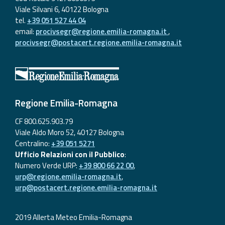
Viale Silvani 6, 40122 Bologna
tel.
+39 051 527 44 04
email:
procivsegr@regione.emilia-romagna.it
,
procivsegr@postacert.regione.emilia-romagna.it
Regione Emilia-Romagna
CF 800.625.903.79
Viale Aldo Moro 52, 40127 Bologna
Centralino:
+39 051 5271
Ufficio Relazioni con il Pubblico
:
Numero Verde URP:
+39 800 66 22 00
,
urp@regione.emilia-romagna.it
,
urp@postacert.regione.emilia-romagna.it
2019 Allerta Meteo Emilia-Romagna