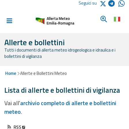
Logo Arpae
Seguici su
Home
Cerca un c
Allerta Meteo
Informati e
Emilia-Romagna
preparati
Allerte e bollettini
Tutti i documenti di allerta meteo idrogeologica e idraulica e i
Allerte E
bollettini di vigilanza
Bollettini
Allerte e
Home
Allerte e Bollettini Meteo
Bollettini
Meteo
Lista di allerte e bollettini di vigilanza
Allerte e
Vai all'
archivio completo di allerte e bollettini
Bollettini
meteo
.
Valanghe
Monitoraggio
RSS