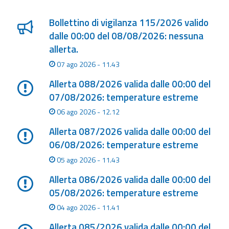
Lista degli ultimi aggiornamenti
eventi
Bollettino di vigilanza 115/2026 valido
Previsioni e dati
dalle 00:00 del 08/08/2026: nessuna
allerta.
Previsioni meteo e
07 ago 2026 - 11.43
marine
Allerta 088/2026 valida dalle 00:00 del
Dati osservati
07/08/2026: temperature estreme
06 ago 2026 - 12.12
Radar meteo
Allerta 087/2026 valida dalle 00:00 del
06/08/2026: temperature estreme
05 ago 2026 - 11.43
Allerta 086/2026 valida dalle 00:00 del
Strumenti
05/08/2026: temperature estreme
Operativi
04 ago 2026 - 11.41
Report
Allerta 085/2026 valida dalle 00:00 del