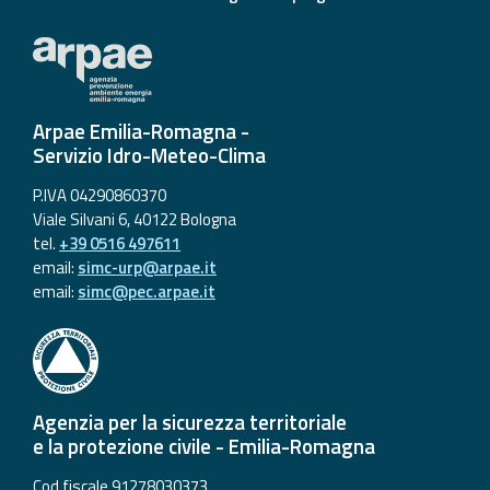
Arpae Emilia-Romagna -
Servizio Idro-Meteo-Clima
P.IVA 04290860370
Viale Silvani 6, 40122 Bologna
tel.
+39 0516 497611
email:
simc-urp@arpae.it
email:
simc@pec.arpae.it
Agenzia per la sicurezza territoriale
e la protezione civile - Emilia-Romagna
Cod fiscale 91278030373