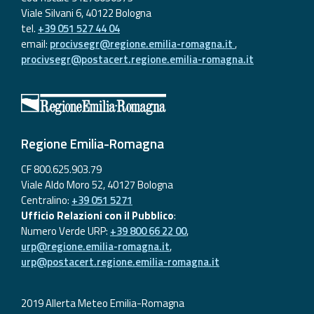
Viale Silvani 6, 40122 Bologna
tel.
+39 051 527 44 04
email:
procivsegr@regione.emilia-romagna.it
,
procivsegr@postacert.regione.emilia-romagna.it
Regione Emilia-Romagna
CF 800.625.903.79
Viale Aldo Moro 52, 40127 Bologna
Centralino:
+39 051 5271
Ufficio Relazioni con il Pubblico
:
Numero Verde URP:
+39 800 66 22 00
,
urp@regione.emilia-romagna.it
,
urp@postacert.regione.emilia-romagna.it
2019 Allerta Meteo Emilia-Romagna