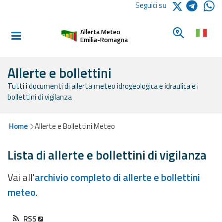
Logo Arpae
Seguici su
Home
Cerca un c
Allerta Meteo
Informati e
Emilia-Romagna
preparati
Allerte e bollettini
Tutti i documenti di allerta meteo idrogeologica e idraulica e i
Allerte E
bollettini di vigilanza
Bollettini
Allerte e
Home
Allerte e Bollettini Meteo
Bollettini
Meteo
Lista di allerte e bollettini di vigilanza
Allerte e
Vai all'
archivio completo di allerte e bollettini
Bollettini
meteo
.
Valanghe
Monitoraggio
RSS