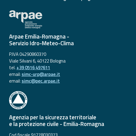
Arpae Emilia-Romagna -
Servizio Idro-Meteo-Clima
P.IVA 04290860370
Viale Silvani 6, 40122 Bologna
tel.
+39 0516 497611
email:
simc-urp@arpae.it
email:
simc@pec.arpae.it
Agenzia per la sicurezza territoriale
e la protezione civile - Emilia-Romagna
Cod fiscale 91278030373