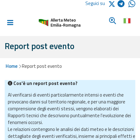
Logo Arpae
Seguici su
Home
Cerca un c
Allerta Meteo
Informati e
Emilia-Romagna
preparati
Report post evento
Allerte E
Bollettini
Home
Report post evento
Allerte e
Cos'è un report post evento?
Bollettini
Meteo
Al verificarsi di eventi particolarmente intensi o eventi che
provocano danni sul territorio regionale, e per una maggiore
Allerte e
comprensione degli eventi stessi, vengono elaborati dei
Bollettini
Rapporti tecnici che descrivono puntualmente l'evoluzione dei
Valanghe
fenomeni occorsi.
Le relazioni contengono le analisi dei dati meteo e le descrizioni
Monitoraggio
dettagliate degli eventi verificatisi, insieme ai principali effetti e