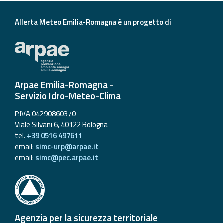
Aggiornamenti
Allerta Meteo Emilia-Romagna è un progetto di
Informazioni
utili
Domande
Arpae Emilia-Romagna -
frequenti
Servizio Idro-Meteo-Clima
Guida per gli
P.IVA 04290860370
sviluppatori
Viale Silvani 6, 40122 Bologna
tel.
+39 0516 497611
Il progetto
email:
simc-urp@arpae.it
Allerta
email:
simc@pec.arpae.it
Meteo
Emilia-
Romagna
Contatti
Agenzia per la sicurezza territoriale