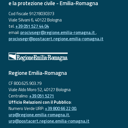
e la protezione civile - Emilia-Romagna
Cod fiscale 91278030373
Viale Silvani 6, 40122 Bologna
tel.
+39 051 527 44 04
email:
procivsegr@regione.emilia-romagna.it
,
procivsegr@postacert.regione.emilia-romagna.it
Regione Emilia-Romagna
CF 800.625.903.79
Viale Aldo Moro 52, 40127 Bologna
Centralino:
+39 051 5271
Ufficio Relazioni con il Pubblico
:
Numero Verde URP:
+39 800 66 22 00
,
urp@regione.emilia-romagna.it
,
urp@postacert.regione.emilia-romagna.it