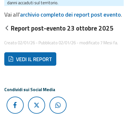
eventi
danni accaduti sul territorio.
Vai all'
archivio completo dei report post evento
.
Previsioni e dati
Report post-evento 23 ottobre 2025
Previsioni meteo e
marine
Creato 02/01/26 - Pubblicato 02/01/26 - modificato 7 Mesi fa.
Dati osservati
Di seguito ulteriori risorse e strumenti utili correlati a 
VEDI IL REPORT
Radar meteo
Condividi sui Social Media
Strumenti
Operativi
Report