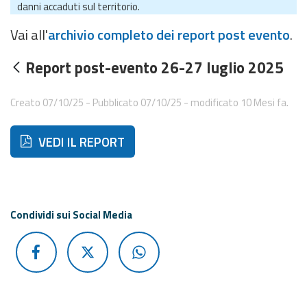
eventi
danni accaduti sul territorio.
Vai all'
archivio completo dei report post evento
.
Previsioni e dati
Report post-evento 26-27 luglio 2025
Previsioni meteo e
marine
Creato 07/10/25 - Pubblicato 07/10/25 - modificato 10 Mesi fa.
Dati osservati
Di seguito ulteriori risorse e strumenti utili correlati a 
VEDI IL REPORT
Radar meteo
Condividi sui Social Media
Strumenti
Operativi
Report