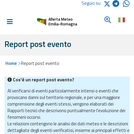
Logo Arpae
Seguici su
Home
Cerca un c
Allerta Meteo
Informati e
Emilia-Romagna
preparati
Report post evento
Allerte E
Bollettini
Home
Report post evento
Allerte e
Cos'è un report post evento?
Bollettini
Meteo
Al verificarsi di eventi particolarmente intensi o eventi che
provocano danni sul territorio regionale, e per una maggiore
Allerte e
comprensione degli eventi stessi, vengono elaborati dei
Bollettini
Rapporti tecnici che descrivono puntualmente l'evoluzione dei
Valanghe
fenomeni occorsi.
Le relazioni contengono le analisi dei dati meteo e le descrizioni
Monitoraggio
dettagliate degli eventi verificatisi, insieme ai principali effetti e