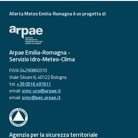
Aggiornamenti
Allerta Meteo Emilia-Romagna è un progetto di
Informazioni
utili
Domande
Arpae Emilia-Romagna -
frequenti
Servizio Idro-Meteo-Clima
Guida per gli
P.IVA 04290860370
sviluppatori
Viale Silvani 6, 40122 Bologna
tel.
+39 0516 497611
Il progetto
email:
simc-urp@arpae.it
Allerta
email:
simc@pec.arpae.it
Meteo
Emilia-
Romagna
Contatti
Agenzia per la sicurezza territoriale