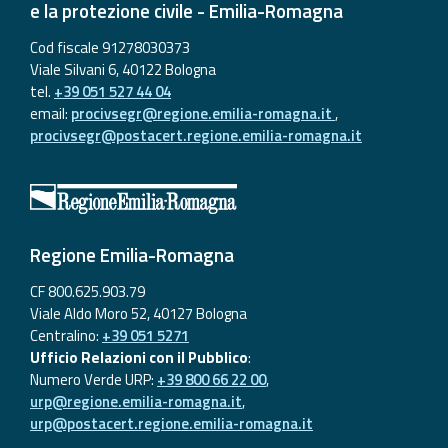
e la protezione civile - Emilia-Romagna
Cod fiscale 91278030373
Viale Silvani 6, 40122 Bologna
tel.
+39 051 527 44 04
email:
procivsegr@regione.emilia-romagna.it
,
procivsegr@postacert.regione.emilia-romagna.it
Regione Emilia-Romagna
CF 800.625.903.79
Viale Aldo Moro 52, 40127 Bologna
Centralino:
+39 051 5271
Ufficio Relazioni con il Pubblico
:
Numero Verde URP:
+39 800 66 22 00
,
urp@regione.emilia-romagna.it
,
urp@postacert.regione.emilia-romagna.it