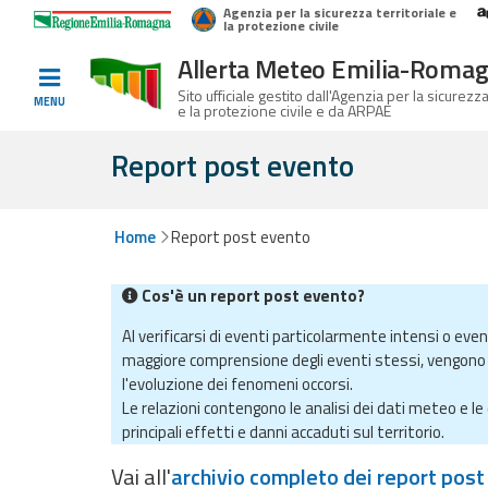
Agenzia per la sicurezza territoriale e
Home
Logo Regione Emilia-Romagna
la protezione civile
Allerta Meteo Emilia-Roma
Informati e
Sito ufficiale gestito dall'Agenzia per la sicurezza
MENU
e la protezione civile e da ARPAE
preparati
Report post evento
Allerte E
Home
Report post evento
Bollettini
Cos'è un report post evento?
Allerte e
Bollettini
Al verificarsi di eventi particolarmente intensi o even
Meteo
maggiore comprensione degli eventi stessi, vengono 
l'evoluzione dei fenomeni occorsi.
Allerte e
Le relazioni contengono le analisi dei dati meteo e le 
Bollettini
principali effetti e danni accaduti sul territorio.
Valanghe
Vai all'
archivio completo dei report pos