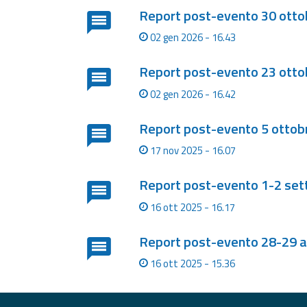
Report post-evento 30 otto
Report
02 gen 2026 - 16.43
Aggiornamenti
Report post-evento 23 otto
Tutte le novità
pubblicate su Allerta
02 gen 2026 - 16.42
Meteo
Report post-evento 5 ottob
Informazioni
utili
17 nov 2025 - 16.07
Scopri tutto sul sito e
sugli enti coinvolti
Report post-evento 1-2 se
Domande
16 ott 2025 - 16.17
frequenti
Report post-evento 28-29 
Guida per gli
sviluppatori
16 ott 2025 - 15.36
Il progetto