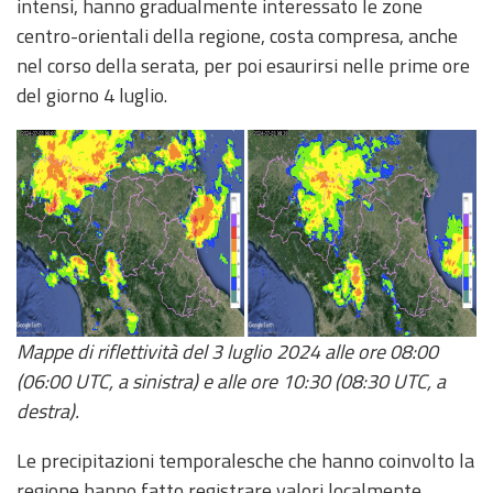
intensi, hanno gradualmente interessato le zone
centro-orientali della regione, costa compresa, anche
Aggiornamenti
nel corso della serata, per poi esaurirsi nelle prime ore
del giorno 4 luglio.
Informazioni
utili
Domande
frequenti
Guida per gli
sviluppatori
Il progetto
Allerta
Mappe di riflettività del 3 luglio 2024 alle ore 08:00
Meteo
(06:00 UTC, a sinistra) e alle ore 10:30 (08:30 UTC, a
Emilia-
destra).
Romagna
Le precipitazioni temporalesche che hanno coinvolto la
Contatti
regione hanno fatto registrare valori localmente