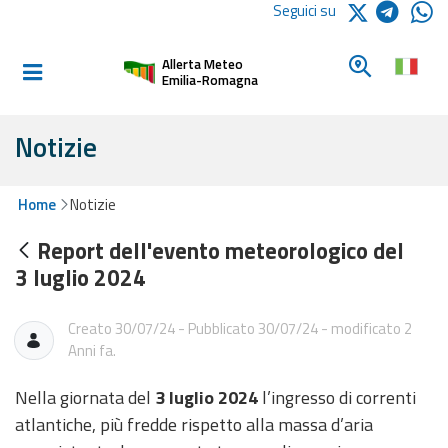
Logo Arpae
Seguici su
Home
Cerca un c
Allerta Meteo
Informati e
Emilia-Romagna
preparati
Notizie
Allerte E
Bollettini
Home
Notizie
Report dell'evento meteorologico del
Allerte e
3 luglio 2024
Bollettini
Meteo
Creato 30/07/24 - Pubblicato 30/07/24 - modificato 2
Allerte e
Anni fa.
Bollettini
Valanghe
Nella giornata del
3 luglio 2024
l’ingresso di correnti
atlantiche, più fredde rispetto alla massa d’aria
Monitoraggio