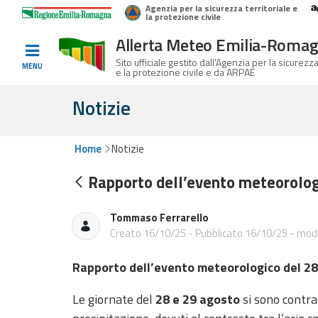
Agenzia per la sicurezza territoriale e
Home
Logo Regione Emilia-Romagna
la protezione civile
Allerta Meteo Emilia-Roma
Informati e
Sito ufficiale gestito dall'Agenzia per la sicurezza
MENU
e la protezione civile e da ARPAE
preparati
Notizie
Allerte E
Home
Notizie
Bollettini
Rapporto dell’evento meteorolog
Allerte e
Bollettini
Tommaso Ferrarello
Meteo
Creato 16/10/25 - Pubblicato 16/10/25 - modi
Allerte e
Rapporto dell’evento meteorologico del 28
Bollettini
Valanghe
Le giornate del
28 e 29 agosto
si sono contrad