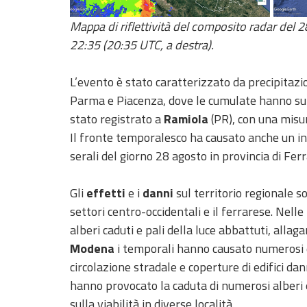
Mappa di riflettività del composito radar del 
Report
22:35 (20:35 UTC, a destra).
Aggiornamenti
L’evento è stato caratterizzato da precipitazio
Tutte le novità
pubblicate su Allerta
Parma e Piacenza, dove le cumulate hanno su
Meteo
stato registrato a
Ramiola
(PR), con una misu
Informazioni
Il fronte temporalesco ha causato anche un in
utili
serali del giorno 28 agosto in provincia di Ferr
Scopri tutto sul sito e
sugli enti coinvolti
Gli
effetti
e i
danni
sul territorio regionale so
Domande
settori centro-occidentali e il ferrarese. Nelle
frequenti
alberi caduti e pali della luce abbattuti, allag
Modena
i temporali hanno causato numerosi da
Guida per gli
sviluppatori
circolazione stradale e coperture di edifici dan
hanno provocato la caduta di numerosi alberi 
Il progetto
sulla viabilità in diverse località.