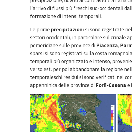
precipitazione, dovuti al contrasto tra l’aria
Monitoraggio
l’arrivo di flussi più freschi sud-occidentali d
eventi
formazione di intensi temporali.
Aggiornamenti sugli
eventi in corso
Le prime
precipitazioni
si sono registrate ne
Previsioni e
settori occidentali, in particolare sul crinale 
pomeridiane sulle province di
Piacenza
,
Par
dati
sparsi si sono registrati sulla costa romagnol
temporali più organizzato e intenso, provenien
Previsioni meteo e
marine
verso est, per poi abbandonare la regione nel
temporaleschi residui si sono verificati nel co
Dati osservati
appenninica delle province di
Forlì-Cesena
e
Radar meteo
Strumenti
Operativi