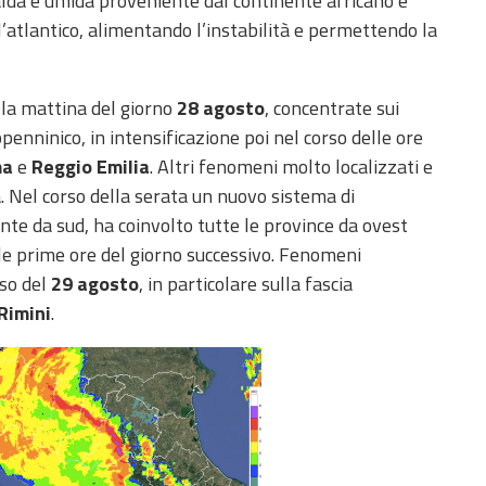
 calda e umida proveniente dal continente africano e
all’atlantico, alimentando l’instabilità e permettendo la
lla mattina del giorno
28 agosto
, concentrate sui
appenninico, in intensificazione poi nel corso delle ore
ma
e
Reggio Emilia
. Altri fenomeni molto localizzati e
a. Nel corso della serata un nuovo sistema di
te da sud, ha coinvolto tutte le province da ovest
le prime ore del giorno successivo. Fenomeni
rso del
29 agosto
, in particolare sulla fascia
Rimini
.