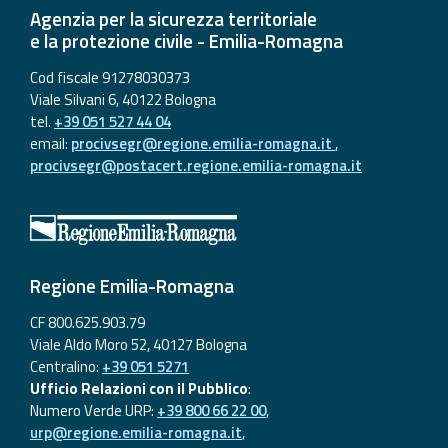
Agenzia per la sicurezza territoriale
e la protezione civile - Emilia-Romagna
Cod fiscale 91278030373
Viale Silvani 6, 40122 Bologna
tel.
+39 051 527 44 04
email:
procivsegr@regione.emilia-romagna.it
,
procivsegr@postacert.regione.emilia-romagna.it
Regione Emilia-Romagna
CF 800.625.903.79
Viale Aldo Moro 52, 40127 Bologna
Centralino:
+39 051 5271
Ufficio Relazioni con il Pubblico
:
Numero Verde URP:
+39 800 66 22 00
,
urp@regione.emilia-romagna.it
,