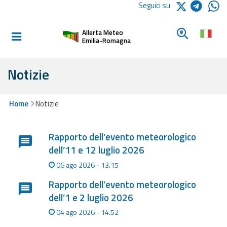
Logo Arpae
Seguici su
Home
Cerca un c
Allerta Meteo
Informati e
Emilia-Romagna
preparati
Notizie
Allerte E
Bollettini
Home
Notizie
Lista degli ultimi aggiornamenti
Allerte e
Rapporto dell’evento meteorologico
Bollettini
dell’11 e 12 luglio 2026
Meteo
06 ago 2026 - 13.15
Allerte e
Rapporto dell’evento meteorologico
Bollettini
Valanghe
dell’1 e 2 luglio 2026
04 ago 2026 - 14.52
Monitoraggio