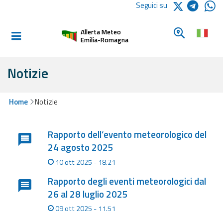
Logo Arpae
Seguici su
Home
Cerca un c
Allerta Meteo
Informati e
Emilia-Romagna
preparati
Notizie
Allerte E
Bollettini
Home
Notizie
Lista degli ultimi aggiornamenti
Allerte e
Rapporto dell’evento meteorologico del
Bollettini
24 agosto 2025
Meteo
10 ott 2025 - 18.21
Allerte e
Rapporto degli eventi meteorologici dal
Bollettini
Valanghe
26 al 28 luglio 2025
09 ott 2025 - 11.51
Monitoraggio