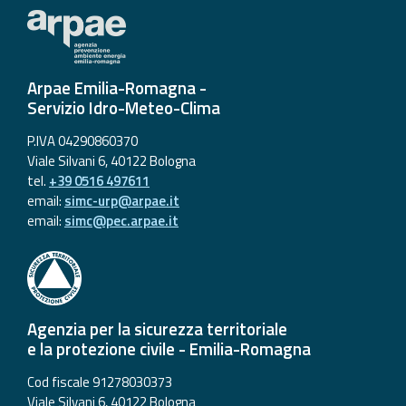
Arpae Emilia-Romagna -
Servizio Idro-Meteo-Clima
P.IVA 04290860370
Viale Silvani 6, 40122 Bologna
tel.
+39 0516 497611
email:
simc-urp@arpae.it
email:
simc@pec.arpae.it
Agenzia per la sicurezza territoriale
e la protezione civile - Emilia-Romagna
Cod fiscale 91278030373
Viale Silvani 6, 40122 Bologna