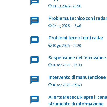
Monitoraggio
31 lug 2026 - 20.56
eventi
Aggiornamenti sugli
Problema tecnico con i rada
eventi in corso
07 lug 2026 - 16.46
Previsioni e
dati
Problemi tecnici dati radar
30 giu 2026 - 20.20
Previsioni meteo e
marine
Sospensione dell'emissione 
26 apr 2026 - 17.30
Dati osservati
Intervento di manutenzione 
Radar meteo
16 apr 2026 - 09.40
AllertaMeteoER apre il canal
Strumenti
strumento di informazione
Operativi