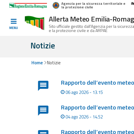
Agenzia per la sicurezza territoriale e
Home
Logo Regione Emilia-Romagna
la protezione civile
Allerta Meteo Emilia-Roma
Informati e
Sito ufficiale gestito dall'Agenzia per la sicurezza
MENU
e la protezione civile e da ARPAE
preparati
Notizie
Allerte E
Home
Notizie
Bollettini
Lista degli ultimi aggiornamenti
Rapporto dell’evento meteor
Allerte e
Bollettini
06 ago 2026 - 13.15
Meteo
Rapporto dell’evento meteoro
Allerte e
04 ago 2026 - 14.52
Bollettini
Valanghe
Rapporto dell’evento meteor