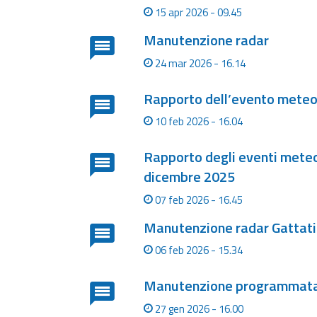
15 apr 2026 - 09.45
Report
Manutenzione radar
24 mar 2026 - 16.14
Aggiornamenti
Tutte le novità
pubblicate su Allerta
Rapporto dell’evento meteo
Meteo
10 feb 2026 - 16.04
Informazioni
utili
Rapporto degli eventi meteor
Scopri tutto sul sito e
dicembre 2025
sugli enti coinvolti
07 feb 2026 - 16.45
Domande
frequenti
Manutenzione radar Gattat
06 feb 2026 - 15.34
Guida per gli
sviluppatori
Manutenzione programmata
Il progetto
27 gen 2026 - 16.00