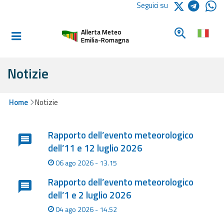
Logo Arpae
Seguici su
Home
Cerca un c
Allerta Meteo
Informati e
Emilia-Romagna
preparati
Notizie
Allerte E
Bollettini
Home
Notizie
Lista degli ultimi aggiornamenti
Allerte e
Rapporto dell’evento meteorologico
Bollettini
dell’11 e 12 luglio 2026
Meteo
06 ago 2026 - 13.15
Allerte e
Rapporto dell’evento meteorologico
Bollettini
Valanghe
dell’1 e 2 luglio 2026
04 ago 2026 - 14.52
Monitoraggio