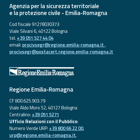
Agenzia per la sicurezza territoriale
e la protezione civile - Emilia-Romagna
Cod fiscale 91278030373
Viale Silvani 6, 40122 Bologna
tel.
+39 051 527 44 04
email:
procivsegr@regione.emilia-romagna.it
,
procivsegr@postacert.regione.emilia-romagna.it
Regione Emilia-Romagna
CF 800.625.903.79
Viale Aldo Moro 52, 40127 Bologna
Centralino:
+39 051 5271
Ufficio Relazioni con il Pubblico
:
Numero Verde URP:
+39 800 66 22 00
,
urp@regione.emilia-romagna.it
,