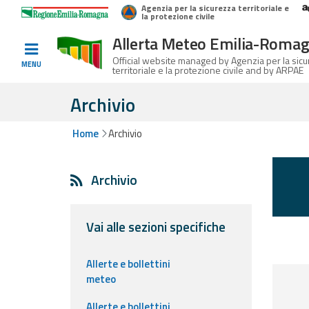
Agenzia per la sicurezza territoriale e
Home
Logo Regione Emilia-Romagna
la protezione civile
Allerta Meteo Emilia-Roma
Informed
Official website managed by Agenzia per la sic
MENU
territoriale e la protezione civile and by ARPAE
and
prepared
Archivio
Home
Archivio
Alerts and
Bulletins
Archivio
Weather
Alerts and
Bulletins
Vai alle sezioni specifiche
Avalanche
Allerte e bollettini
Alerts and
meteo
Bulletins
Allerte e bollettini