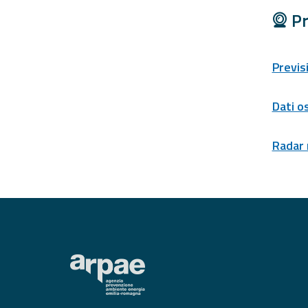
Tools
Pr
Report
Previs
Updates
Dati o
All the news
published on the
portal
Radar
Useful info
Find out more about
the site
FAQ
For
developers
About the
project