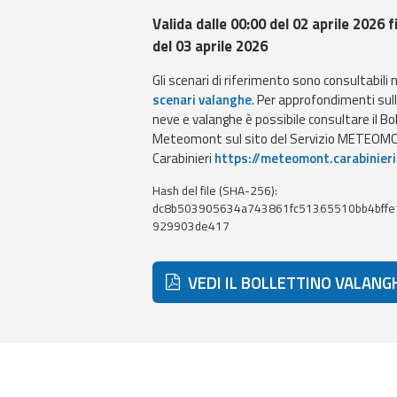
Valida dalle 00:00 del 02 aprile 2026 f
del 03 aprile 2026
Gli scenari di riferimento sono consultabili 
scenari valanghe
. Per approfondimenti sul
neve e valanghe è possibile consultare il Bo
Meteomont sul sito del Servizio METEOMO
Carabinieri
https://meteomont.carabinieri
Hash del file (SHA-256):
dc8b503905634a743861fc51365510bb4bffe
929903de417
VEDI IL BOLLETTINO VALANG