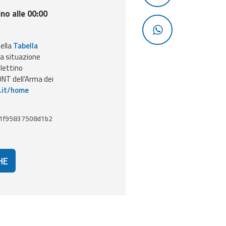
ino alle 00:00
nella
Tabella
la situazione
llettino
NT dell'Arma dei
.it/home
1f95837508d1b2
HE