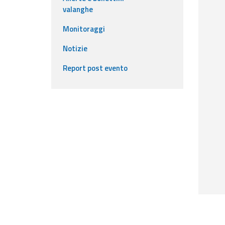
valanghe
Event
Monitoraggi
monitoring
Notizie
Live event updates
Report post evento
Forecasts
and data
Weather and sea
forecasts
Observational
data
Weather radar
Operational