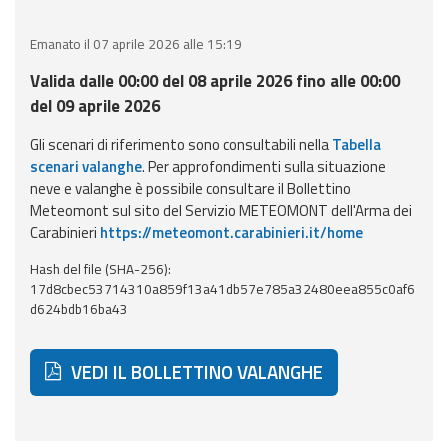
Event
Emanato il 07 aprile 2026 alle 15:19
monitoring
Valida dalle 00:00 del 08 aprile 2026 fino alle 00:00
Forecasts and
del 09 aprile 2026
data
Gli scenari di riferimento sono consultabili nella
Tabella
scenari valanghe
. Per approfondimenti sulla situazione
Weather and sea
neve e valanghe è possibile consultare il Bollettino
forecasts
Meteomont sul sito del Servizio METEOMONT dell'Arma dei
Carabinieri
https://meteomont.carabinieri.it/home
Observational
data
Hash del file (SHA-256):
17d8cbec53714310a859f13a41db57e785a32480eea855c0af6
Weather radar
d624bdb16ba43
VEDI IL BOLLETTINO VALANGHE
Operational
Tools