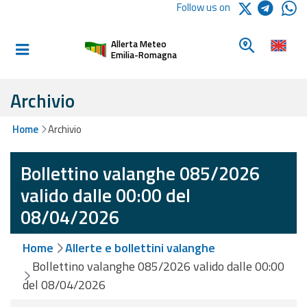
Logo Arpae
Follow us on
Home
Look for a 
Allerta Meteo
Informed and
Emilia-Romagna
prepared
Archivio
Alerts and
Home
Archivio
Bulletins
Bollettino valanghe 085/2026
Weather
Alerts and
valido dalle 00:00 del
Bulletins
08/04/2026
Avalanche
Home
Allerte e bollettini valanghe
Alerts and
Bulletins
Bollettino valanghe 085/2026 valido dalle 00:00
del 08/04/2026