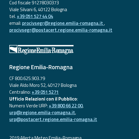
Cod fiscale 91278030373
Viale Silvani 6, 40122 Bologna
tel.
+39 051 527 44 04
email:
procivsegr@regione.emilia-romagna.it
,
procivsegr@postacert.regione.emilia-romagna.it
Regione Emilia-Romagna
CF 800.625.903.79
Viale Aldo Moro 52, 40127 Bologna
Centralino:
+39 051 5271
Ufficio Relazioni con il Pubblico
:
Numero Verde URP:
+39 800 66 22 00
,
urp@regione.emilia-romagna.it
,
urp@postacert.regione.emilia-romagna.it
2019 Allerta Meteo Emilia-Romagna