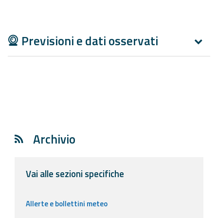
Report
Updates
Previsioni e dati osservati
Useful info
FAQ
For
developers
About the
Archivio
project
Contacts
Vai alle sezioni specifiche
Allerte e bollettini meteo