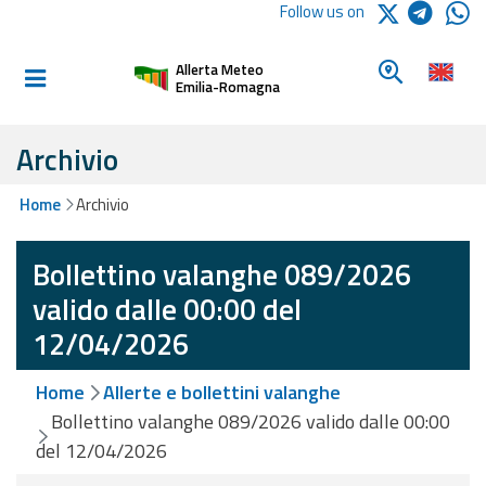
Logo Arpae
Follow us on
Home
Look for a 
Allerta Meteo
Informed and
Emilia-Romagna
prepared
Archivio
Alerts and
Home
Archivio
Bulletins
Bollettino valanghe 089/2026
Weather
Alerts and
valido dalle 00:00 del
Bulletins
12/04/2026
Avalanche
Home
Allerte e bollettini valanghe
Alerts and
Bulletins
Bollettino valanghe 089/2026 valido dalle 00:00
del 12/04/2026