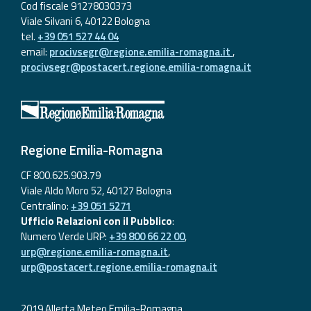
Cod fiscale 91278030373
Viale Silvani 6, 40122 Bologna
tel.
+39 051 527 44 04
email:
procivsegr@regione.emilia-romagna.it
,
procivsegr@postacert.regione.emilia-romagna.it
Regione Emilia-Romagna
CF 800.625.903.79
Viale Aldo Moro 52, 40127 Bologna
Centralino:
+39 051 5271
Ufficio Relazioni con il Pubblico
:
Numero Verde URP:
+39 800 66 22 00
,
urp@regione.emilia-romagna.it
,
urp@postacert.regione.emilia-romagna.it
2019 Allerta Meteo Emilia-Romagna