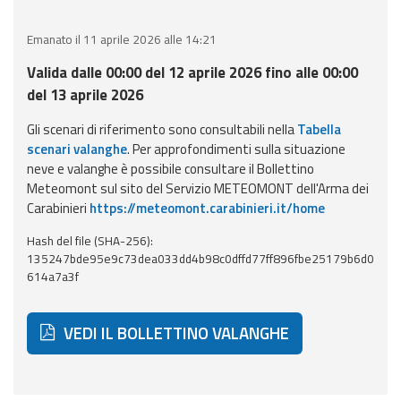
Event
Emanato il 11 aprile 2026 alle 14:21
monitoring
Valida dalle 00:00 del 12 aprile 2026 fino alle 00:00
Forecasts and
del 13 aprile 2026
data
Gli scenari di riferimento sono consultabili nella
Tabella
scenari valanghe
. Per approfondimenti sulla situazione
Weather and sea
neve e valanghe è possibile consultare il Bollettino
forecasts
Meteomont sul sito del Servizio METEOMONT dell'Arma dei
Carabinieri
https://meteomont.carabinieri.it/home
Observational
data
Hash del file (SHA-256):
135247bde95e9c73dea033dd4b98c0dffd77ff896fbe25179b6d0
Weather radar
614a7a3f
VEDI IL BOLLETTINO VALANGHE
Operational
Tools