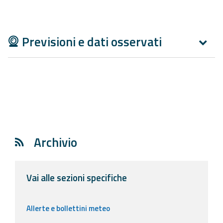
Report
Updates
Previsioni e dati osservati
Useful info
FAQ
For
developers
About the
Archivio
project
Contacts
Vai alle sezioni specifiche
Allerte e bollettini meteo