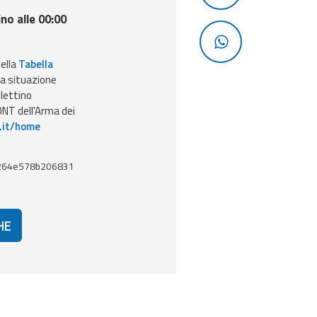
ino alle 00:00
nella
Tabella
la situazione
llettino
NT dell'Arma dei
.it/home
264e578b206831
HE