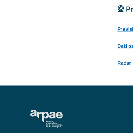
Tools
Pr
Report
Previs
Updates
Dati o
All the news
published on the
portal
Radar
Useful info
Find out more about
the site
FAQ
For
developers
About the
project