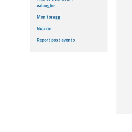
valanghe
Event
Monitoraggi
monitoring
Notizie
Live event updates
Report post evento
Forecasts
and data
Weather and sea
forecasts
Observational
data
Weather radar
Operational