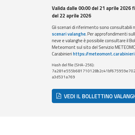
Valida dalle 00:00 del 21 aprile 2026 f
del 22 aprile 2026
Gli scenari di riferimento sono consultabili 
scenari valanghe
. Per approfondimenti sul
neve e valanghe è possibile consultare il Bo
Meteomont sul sito del Servizio METEOMO
Carabinieri
https://meteomont.carabinieri
Hash del file (SHA-256):
7a281e555b681710128b2c41bf675959e70
a3d531a769
VEDI IL BOLLETTINO VALANG