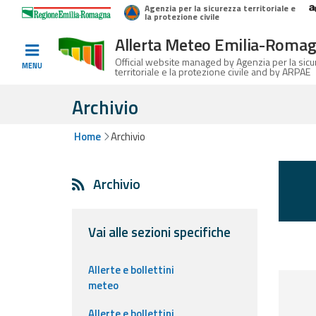
Agenzia per la sicurezza territoriale e
Home
Logo Regione Emilia-Romagna
la protezione civile
Allerta Meteo Emilia-Roma
Informed
Official website managed by Agenzia per la sic
MENU
territoriale e la protezione civile and by ARPAE
and
prepared
Archivio
Home
Archivio
Alerts and
Bulletins
Archivio
Weather
Alerts and
Bulletins
Vai alle sezioni specifiche
Avalanche
Allerte e bollettini
Alerts and
meteo
Bulletins
Allerte e bollettini