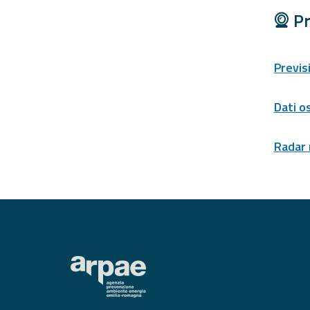
Tools
Pr
Report
Previs
Updates
Dati o
All the news
published on the
portal
Radar
Useful info
Find out more about
the site
FAQ
For
developers
About the
project