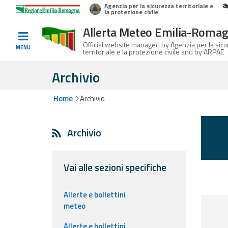
Agenzia per la sicurezza territoriale e
Home
Logo Regione Emilia-Romagna
la protezione civile
Allerta Meteo Emilia-Roma
Informed
Official website managed by Agenzia per la sic
MENU
territoriale e la protezione civile and by ARPAE
and
prepared
Archivio
Home
Archivio
Alerts and
Bulletins
Archivio
Weather
Alerts and
Bulletins
Vai alle sezioni specifiche
Avalanche
Allerte e bollettini
Alerts and
meteo
Bulletins
Allerte e bollettini