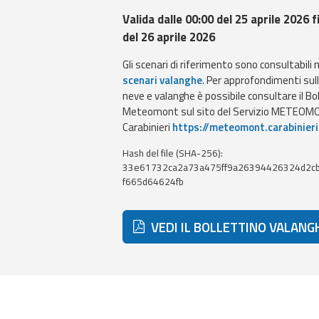
Valida dalle 00:00 del 25 aprile 2026 f
del 26 aprile 2026
Gli scenari di riferimento sono consultabili 
scenari valanghe
. Per approfondimenti sul
neve e valanghe è possibile consultare il Bo
Meteomont sul sito del Servizio METEOMO
Carabinieri
https://meteomont.carabinieri
Hash del file (SHA-256):
33e61732ca2a73a475ff9a26394426324d2c
f665d64624fb
VEDI IL BOLLETTINO VALANG