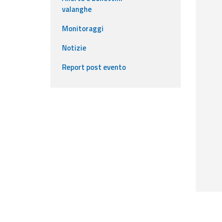
valanghe
Event
Monitoraggi
monitoring
Notizie
Live event updates
Report post evento
Forecasts
and data
Weather and sea
forecasts
Observational
data
Weather radar
Operational