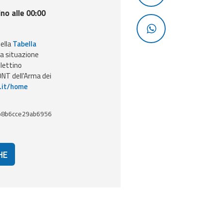
ino alle 00:00
nella
Tabella
la situazione
llettino
NT dell'Arma dei
.it/home
b8b6cce29ab6956
HE