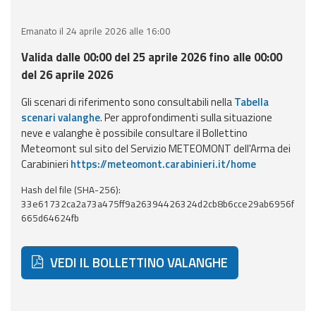
Event
Emanato il 24 aprile 2026 alle 16:00
monitoring
Valida dalle 00:00 del 25 aprile 2026 fino alle 00:00
Forecasts and
del 26 aprile 2026
data
Gli scenari di riferimento sono consultabili nella
Tabella
scenari valanghe
. Per approfondimenti sulla situazione
Weather and sea
neve e valanghe è possibile consultare il Bollettino
forecasts
Meteomont sul sito del Servizio METEOMONT dell'Arma dei
Carabinieri
https://meteomont.carabinieri.it/home
Observational
data
Hash del file (SHA-256):
33e61732ca2a73a475ff9a26394426324d2cb8b6cce29ab6956f
Weather radar
665d64624fb
VEDI IL BOLLETTINO VALANGHE
Operational
Tools