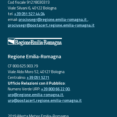
Cod fiscale 91278030373
Viale Silvani 6, 40122 Bologna
tel.
+39 051 527 44 04
email:
procivsegr@regione.emilia-romagna.it
,
procivsegr@postacert.regione.emilia-romagna.it
Regione Emilia-Romagna
CF 800.625.903.79
Viale Aldo Moro 52, 40127 Bologna
Centralino:
+39 051 5271
Ufficio Relazioni con il Pubblico
:
Numero Verde URP:
+39 800 66 22 00
,
urp@regione.emilia-romagna.it
,
urp@postacert.regione.emilia-romagna.it
2019 Allerta Meteo Emilia-Romagna