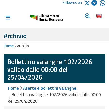
Logo Arpae
Follow us on
Home
Look for a 
Allerta Meteo
Informed and
Emilia-Romagna
prepared
Archivio
Alerts and
Home
Archivio
Bulletins
Bollettino valanghe 102/2026
Weather
Alerts and
valido dalle 00:00 del
Bulletins
25/04/2026
Avalanche
Home
Allerte e bollettini valanghe
Alerts and
Bulletins
Bollettino valanghe 102/2026 valido dalle 00:00
del 25/04/2026