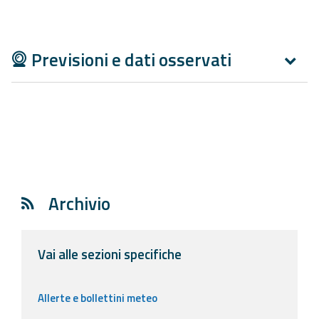
Report
Updates
Previsioni e dati osservati
Useful info
FAQ
For
developers
About the
Archivio
project
Contacts
Vai alle sezioni specifiche
Allerte e bollettini meteo