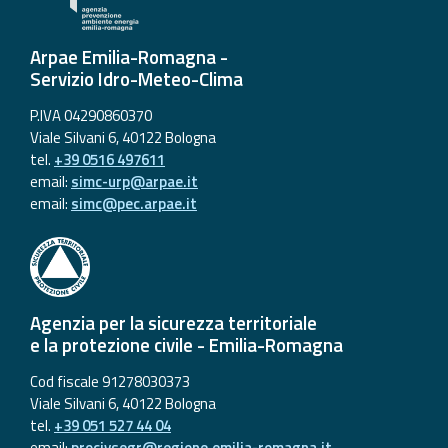
Arpae Emilia-Romagna -
Servizio Idro-Meteo-Clima
P.IVA 04290860370
Viale Silvani 6, 40122 Bologna
tel.
+39 0516 497611
email:
simc-urp@arpae.it
email:
simc@pec.arpae.it
Agenzia per la sicurezza territoriale
e la protezione civile - Emilia-Romagna
Cod fiscale 91278030373
Viale Silvani 6, 40122 Bologna
tel.
+39 051 527 44 04
email:
procivsegr@regione.emilia-romagna.it
,