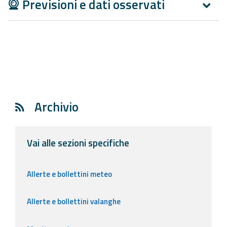
Previsioni e dati osservati
Report
Updates
Useful info
FAQ
Archivio
For
developers
About the
Vai alle sezioni specifiche
project
Contacts
Allerte e bollettini meteo
Allerte e bollettini valanghe