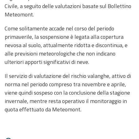
Civile, a seguito delle valutazioni basate sul Bollettino
Event
Meteomont.
monitoring
Come solitamente accade nel corso del periodo
Forecasts and
primaverile, la sospensione è legata alla copertura
data
nevosa al suolo, attualmente ridotta e discontinua, e
alle previsioni meteorologiche che non indicano
Weather and sea
forecasts
ulteriori apporti significativi di neve.
Observational
Il servizio di valutazione del rischio valanghe, attivo di
data
norma nel periodo compreso tra novembre e aprile,
viene quindi sospeso con la conclusione della stagione
Weather radar
invernale, mentre resta operativo il monitoraggio in
quota effettuato da Meteomont.
Operational
Tools