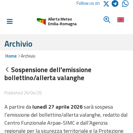
Logo Arpae
Follow us on
Home
Look for a 
Allerta Meteo
Informed and
Emilia-Romagna
prepared
Archivio
Alerts and
Home
Archivio
Bulletins
Sospensione dell'emissione
Weather
bollettino/allerta valanghe
Alerts and
Bulletins
Published 26/04/26
Avalanche
A partire da
lunedì 27 aprile 2026
sarà sospesa
Alerts and
Bulletins
l’emissione del bollettino/allerta valanghe, redatto dal
Centro Funzionale Arpae-SIMC e dall’Agenzia
regionale per la sicurezza territoriale e la Protezione