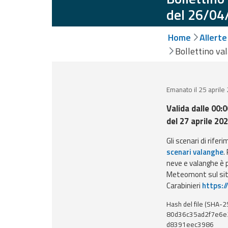
del 26/04
Event
Home
Allerte
monitoring
Bollettino va
Live event updates
Forecasts
Emanato il 25 aprile
and data
Valida dalle 00:0
del 27 aprile 20
Weather and sea
forecasts
Gli scenari di rifer
scenari valanghe
.
Observational
neve e valanghe è p
data
Meteomont sul sit
Carabinieri
https:/
Weather radar
Hash del file (SHA-2
80d36c35ad2f7e6e
Operational
d8391eec3986