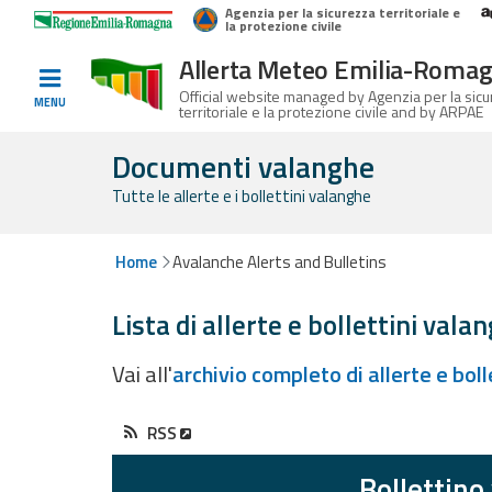
Agenzia per la sicurezza territoriale e
Home
Logo Regione Emilia-Romagna
la protezione civile
Allerta Meteo Emilia-Roma
Informed
Official website managed by Agenzia per la sic
MENU
territoriale e la protezione civile and by ARPAE
and
prepared
Documenti valanghe
Tutte le allerte e i bollettini valanghe
Alerts and
Bulletins
Home
Avalanche Alerts and Bulletins
Weather
Lista di allerte e bollettini vala
Alerts and
Bulletins
Vai all'
archivio completo di allerte e bol
Avalanche
Alerts and
RSS
Bulletins
Bollettino