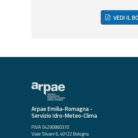
Tools
VEDI IL 
Report
Updates
All the news
published on the
portal
Useful info
Find out more about
the site
FAQ
For
Arpae Emilia-Romagna -
developers
Servizio Idro-Meteo-Clima
About the
P.IVA 04290860370
project
Viale Silvani 6, 40122 Bologna