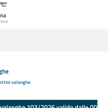
Logo Arpae
gna
urezza
nghe
lettini valanghe
.
 valanghe 103/2026 valido dalle 00:00