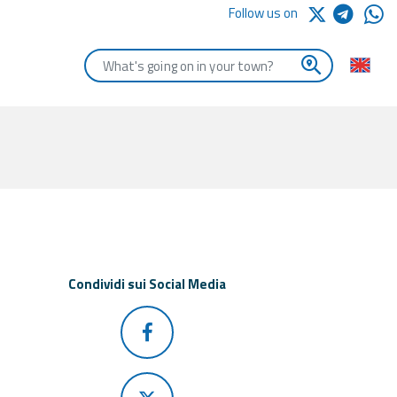
Follow us on
Enter the first letters of the town you are looking for
Condividi sui Social Media