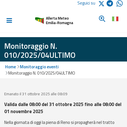
Logo Arpae
Seguici su
Home
Cerca un c
Allerta Meteo
Informati e
Emilia-Romagna
preparati
Monitoraggio N.
Allerte E
010/2025/04ULTIMO
Bollettini
Home
Monitoraggio eventi
Allerte e
Monitoraggio N. 010/2025/04ULTIMO
Bollettini
Meteo
Emanato il 31 ottobre 2025 alle 08:09
Allerte e
Bollettini
Valida dalle 08:00 del 31 ottobre 2025 fino alle 08:00 del
Valanghe
01 novembre 2025
Monitoraggio
Nella giornata di oggi la piena di Reno si propagherà nel tratto