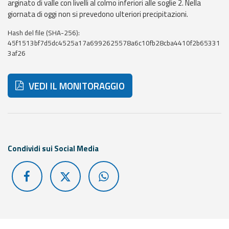
arginato di valle con livelli al colmo inferiori alle soglie 2. Nella
eventi
giornata di oggi non si prevedono ulteriori precipitazioni.
Previsioni e dati
Hash del file (SHA-256):
45f1513bf7d5dc4525a17a6992625578a6c10fb28cba4410f2b65331
3af26
Previsioni meteo e
marine
VEDI IL MONITORAGGIO
Dati osservati
Radar meteo
Di seguito ulteriori risorse e strumenti utili correlati a 
Condividi sui Social Media
Strumenti
Operativi
Report