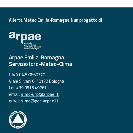
Aggiornamenti
Allerta Meteo Emilia-Romagna è un progetto di
Informazioni
utili
Domande
frequenti
Arpae Emilia-Romagna -
Servizio Idro-Meteo-Clima
Guida per gli
sviluppatori
P.IVA 04290860370
Viale Silvani 6, 40122 Bologna
Il progetto
tel.
+39 0516 497611
Allerta
email:
simc-urp@arpae.it
Meteo
email:
simc@pec.arpae.it
Emilia-
Romagna
Contatti