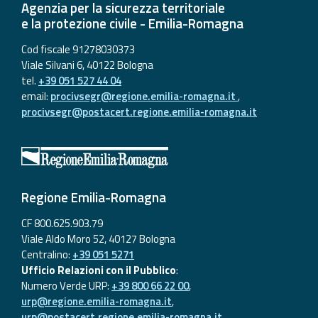
Agenzia per la sicurezza territoriale
e la protezione civile - Emilia-Romagna
Cod fiscale 91278030373
Viale Silvani 6, 40122 Bologna
tel.
+39 051 527 44 04
email:
procivsegr@regione.emilia-romagna.it
,
procivsegr@postacert.regione.emilia-romagna.it
Regione Emilia-Romagna
CF 800.625.903.79
Viale Aldo Moro 52, 40127 Bologna
Centralino:
+39 051 5271
Ufficio Relazioni con il Pubblico
:
Numero Verde URP:
+39 800 66 22 00
,
urp@regione.emilia-romagna.it
,
urp@postacert.regione.emilia-romagna.it