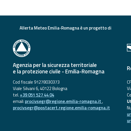
Allerta Meteo Emilia-Romagna è un progetto di
Agenzia per la sicurezza territoriale
R
e la protezione civile - Emilia-Romagna
Cod fiscale 91278030373
CF
Viale Silvani 6, 40122 Bologna
Vi
tel.
+39 051 527 44 04
Ce
email:
procivsegr@regione.emilia-romagna.it
,
Uf
procivsegr@postacert.regione.emilia-romagna.it
N
u
u