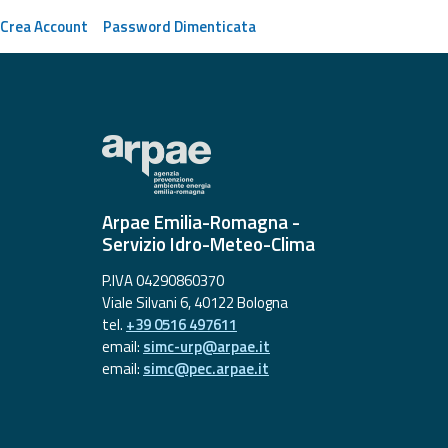
Monitoraggio
Crea Account
Password Dimenticata
eventi
Aggiornamenti sugli
eventi in corso
Previsioni e
dati
Previsioni meteo e
Arpae Emilia-Romagna -
marine
Servizio Idro-Meteo-Clima
Dati osservati
P.IVA 04290860370
Viale Silvani 6, 40122 Bologna
tel.
+39 0516 497611
Radar meteo
email:
simc-urp@arpae.it
email:
simc@pec.arpae.it
Strumenti
Operativi