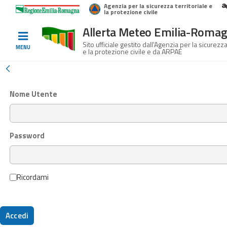
Agenzia per la sicurezza territoriale e
Home
Logo Regione Emilia-Romagna
la protezione civile
Allerta Meteo Emilia-Roma
Informati e
Sito ufficiale gestito dall'Agenzia per la sicurezza
MENU
e la protezione civile e da ARPAE
preparati
Login
Nome Utente
Allerte E
Bollettini
Password
Allerte e
Bollettini
Meteo
Ricordami
Allerte e
Bollettini
Valanghe
Accedi