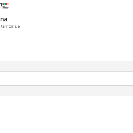
Logo Arpae
gna
 territoriale