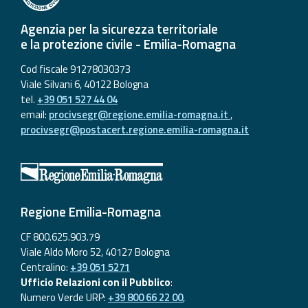
Aggiornamenti
Agenzia per la sicurezza territoriale
e la protezione civile - Emilia-Romagna
Informazioni
Cod fiscale 91278030373
utili
Viale Silvani 6, 40122 Bologna
tel.
+39 051 527 44 04
Domande
email:
procivsegr@regione.emilia-romagna.it
,
frequenti
procivsegr@postacert.regione.emilia-romagna.it
Guida per gli
sviluppatori
Il progetto
Regione Emilia-Romagna
Allerta
Meteo
CF 800.625.903.79
Emilia-
Viale Aldo Moro 52, 40127 Bologna
Romagna
Centralino:
+39 051 5271
Ufficio Relazioni con il Pubblico
:
Contatti
Numero Verde URP:
+39 800 66 22 00
,