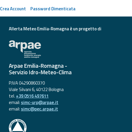
eventi
Crea Account
Password Dimenticata
Previsioni e dati
Allerta Meteo Emilia-Romagna è un progetto di
Previsioni meteo e
marine
Dati osservati
Arpae Emilia-Romagna -
Radar meteo
Servizio Idro-Meteo-Clima
P.IVA 04290860370
Viale Silvani 6, 40122 Bologna
tel.
+39 0516 497611
email:
simc-urp@arpae.it
Strumenti
email:
simc@pec.arpae.it
Operativi
Report