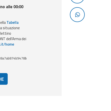
ino alle 00:00
nella
Tabella
la situazione
llettino
NT dell'Arma dei
.it/home
e8a7ab874b9478b
HE