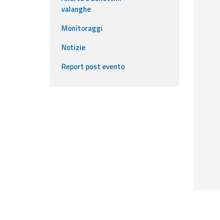
valanghe
Event
Monitoraggi
monitoring
Notizie
Live event updates
Report post evento
Forecasts
and data
Weather and sea
forecasts
Observational
data
Weather radar
Operational