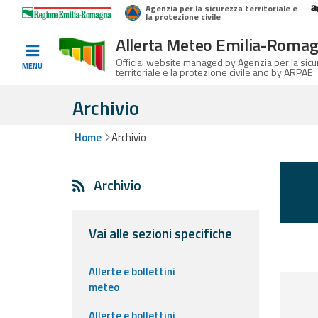
Agenzia per la sicurezza territoriale e
Home
Logo Regione Emilia-Romagna
la protezione civile
Allerta Meteo Emilia-Roma
Informed
Official website managed by Agenzia per la sic
MENU
territoriale e la protezione civile and by ARPAE
and
prepared
Archivio
Home
Archivio
Alerts and
Bulletins
Archivio
Weather
Alerts and
Bulletins
Vai alle sezioni specifiche
Avalanche
Allerte e bollettini
Alerts and
meteo
Bulletins
Allerte e bollettini