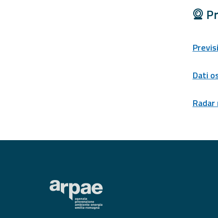
Tools
Pr
Report
Previs
Updates
Dati o
All the news
published on the
portal
Radar
Useful info
Find out more about
the site
FAQ
For
developers
About the
project