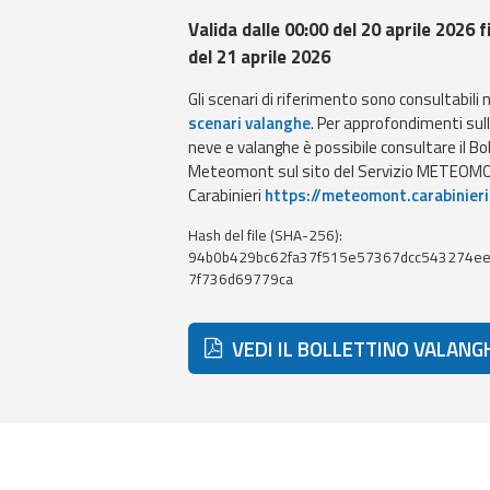
Valida dalle 00:00 del 20 aprile 2026 f
del 21 aprile 2026
Gli scenari di riferimento sono consultabili 
scenari valanghe
. Per approfondimenti sul
neve e valanghe è possibile consultare il Bo
Meteomont sul sito del Servizio METEOMO
Carabinieri
https://meteomont.carabinieri
Hash del file (SHA-256):
94b0b429bc62fa37f515e57367dcc543274e
7f736d69779ca
VEDI IL BOLLETTINO VALANG