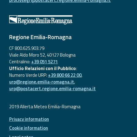
procivsegr@postacert.regione.emilia-romagna.it
Report
Updates
Useful info
Regione Emilia-Romagna
CF 800.625.903.79
FAQ
Viale Aldo Moro 52, 40127 Bologna
Centralino:
+39 051 5271
For
Ufficio Relazioni con il Pubblico
:
developers
Numero Verde URP:
+39 800 66 22 00
,
urp@regione.emilia-romagna.it
,
About the
urp@postacert.regione.emilia-romagna.it
project
Contacts
2019 Allerta Meteo Emilia-Romagna
Privacy information
Cookie information