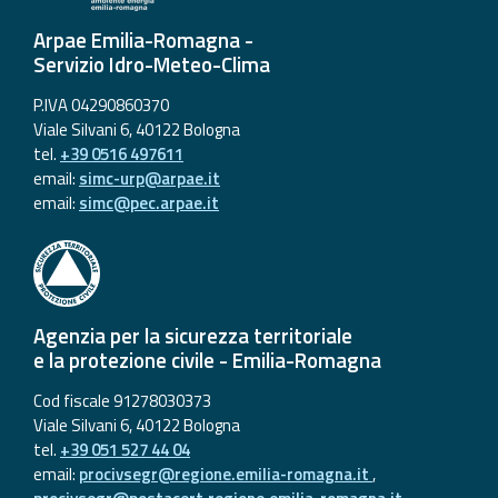
Event
Arpae Emilia-Romagna -
monitoring
Servizio Idro-Meteo-Clima
P.IVA 04290860370
Forecasts and
Viale Silvani 6, 40122 Bologna
data
tel.
+39 0516 497611
email:
simc-urp@arpae.it
Weather and sea
email:
simc@pec.arpae.it
forecasts
Observational
data
Agenzia per la sicurezza territoriale
Weather radar
e la protezione civile - Emilia-Romagna
Cod fiscale 91278030373
Operational
Viale Silvani 6, 40122 Bologna
Tools
tel.
+39 051 527 44 04
email:
procivsegr@regione.emilia-romagna.it
,