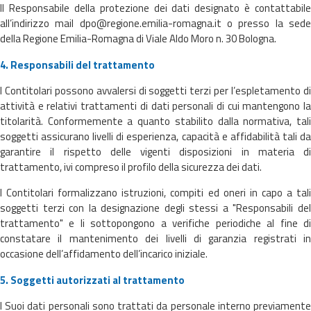
Il Responsabile della protezione dei dati designato è contattabile
all’indirizzo mail dpo@regione.emilia-romagna.it o presso la sede
Aggiornamenti
della Regione Emilia-Romagna di Viale Aldo Moro n. 30 Bologna.
Informazioni
4. Responsabili del trattamento
utili
I Contitolari possono avvalersi di soggetti terzi per l’espletamento di
attività e relativi trattamenti di dati personali di cui mantengono la
Domande
titolarità. Conformemente a quanto stabilito dalla normativa, tali
frequenti
soggetti assicurano livelli di esperienza, capacità e affidabilità tali da
garantire il rispetto delle vigenti disposizioni in materia di
Guida per gli
trattamento, ivi compreso il profilo della sicurezza dei dati.
sviluppatori
I Contitolari formalizzano istruzioni, compiti ed oneri in capo a tali
Il progetto
soggetti terzi con la designazione degli stessi a "Responsabili del
Allerta
trattamento" e li sottopongono a verifiche periodiche al fine di
Meteo
constatare il mantenimento dei livelli di garanzia registrati in
Emilia-
occasione dell’affidamento dell’incarico iniziale.
Romagna
5. Soggetti autorizzati al trattamento
Contatti
I Suoi dati personali sono trattati da personale interno previamente