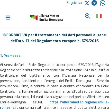
Logo Arpae
Seguici su
Home
Cerca un c
Allerta Meteo
Informati e
Emilia-Romagna
preparati
INFORMATIVA per il trattamento dei dati personali ai sensi
dell’art. 13 del Regolamento europeo n. 679/2016
Allerte E
Bollettini
1. Premessa
Allerte e
Ai sensi dell’art. 13 del Regolamento europeo n. 679/2016, l’Agenzia
Bollettini
Regionale per la sicurezza territoriale e la Protezione Civile in qualità di
Meteo
Contitolare del trattamento con l’Agenzia Regionale per la
prevenzione, l’ambiente e l’energia dell’Emilia-Romagna - Servizio
Allerte e
Idro-Meteo-Clima, è tenuta, in base a quanto concordato tra i due
Bollettini
Contitolari, a fornirle informazioni in merito all’utilizzo dei Suoi dati
Valanghe
personali sia raccolti durante la navigazione nel portale Allerta Meteo
Emilia-Romagna all'URL
https://allertameteo.regione.emilia-
Monitoraggio
romagna.it
sia comunicati tramite messaggi di posta elettronica a