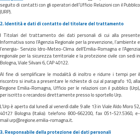
eventi
seguito di contatti con gli operatori dell´Ufficio Relazioni con il Pubblico
(URP).
Previsioni e dati
2. Identità e dati di contatto del titolare del trattamento
Previsioni meteo e
I Titolari del trattamento dei dati personali di cui alla presente
marine
Informativa sono l’Agenzia Regionale per la prevenzione, l’ambiente e
l’energia- Servizio Idro-Meteo-Clima dell’Emilia-Romagna e l’Agenzia
regionale per la sicurezza territoriale e la protezione civile con sedi in
Dati osservati
Bologna, Viale Silvani 6, CAP 40122.
Radar meteo
Al fine di semplificare le modalità di inoltro e ridurre i tempi per il
riscontro si invita a presentare le richieste di cui al paragrafo 10, alla
Regione Emilia-Romagna, Ufficio per le relazioni con il pubblico (Urp),
per iscritto o recandosi direttamente presso lo sportello Urp.
L’Urp è aperto dal lunedì al venerdì dalle 9 alle 13 in Viale Aldo Moro 52,
Strumenti
40127 Bologna (Italia): telefono 800-662200, fax 051-527.5360, e-
Operativi
mail urp@regione.emilia-romagna.it.
3. Responsabile della protezione dei dati personali
Report