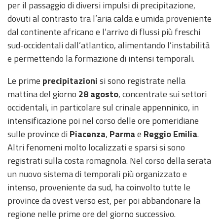
per il passaggio di diversi impulsi di precipitazione,
Event
dovuti al contrasto tra l’aria calda e umida proveniente
monitoring
dal continente africano e l’arrivo di flussi più freschi
sud-occidentali dall’atlantico, alimentando l’instabilità
Forecasts and
e permettendo la formazione di intensi temporali.
data
Le prime
precipitazioni
si sono registrate nella
Weather and sea
mattina del giorno
28 agosto
, concentrate sui settori
forecasts
occidentali, in particolare sul crinale appenninico, in
Observational
intensificazione poi nel corso delle ore pomeridiane
data
sulle province di
Piacenza
,
Parma
e
Reggio Emilia
.
Altri fenomeni molto localizzati e sparsi si sono
Weather radar
registrati sulla costa romagnola. Nel corso della serata
un nuovo sistema di temporali più organizzato e
Operational
intenso, proveniente da sud, ha coinvolto tutte le
Tools
province da ovest verso est, per poi abbandonare la
regione nelle prime ore del giorno successivo.