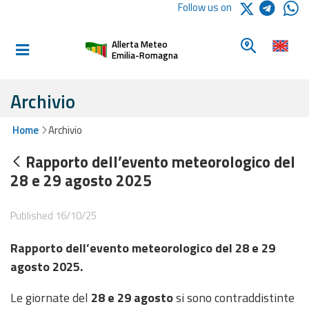
Logo Arpae
Follow us on
Home
Look for a 
Allerta Meteo
Informed and
Emilia-Romagna
prepared
Archivio
Alerts and
Home
Archivio
Bulletins
Rapporto dell’evento meteorologico del
Weather
28 e 29 agosto 2025
Alerts and
Bulletins
Published 16/10/25
Avalanche
Rapporto dell’evento meteorologico del 28 e 29
Alerts and
Bulletins
agosto 2025.
Le giornate del
28 e 29 agosto
si sono contraddistinte