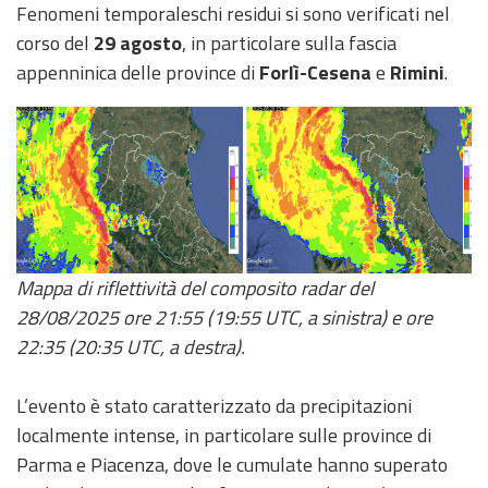
Report
Fenomeni temporaleschi residui si sono verificati nel
corso del
29 agosto
, in particolare sulla fascia
Updates
appenninica delle province di
Forlì-Cesena
e
Rimini
.
Useful info
FAQ
For
developers
Mappa di riflettività del composito radar del
About the
28/08/2025 ore 21:55 (19:55 UTC, a sinistra) e ore
project
22:35 (20:35 UTC, a destra).
Contacts
L’evento è stato caratterizzato da precipitazioni
localmente intense, in particolare sulle province di
Parma e Piacenza, dove le cumulate hanno superato