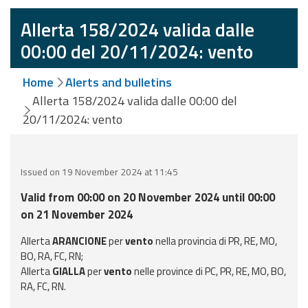
Event
Allerta 158/2024 valida dalle
monitoring
00:00 del 20/11/2024: vento
Forecasts and
Home
Alerts and bulletins
data
Allerta 158/2024 valida dalle 00:00 del
20/11/2024: vento
Weather and sea
forecasts
Observational
Issued on 19 November 2024 at 11:45
data
Valid from 00:00 on 20 November 2024 until 00:00
Weather radar
on 21 November 2024
Allerta
ARANCIONE
per
vento
nella provincia di PR, RE, MO,
BO, RA, FC, RN;
Operational
Allerta
GIALLA
per
vento
nelle province di PC, PR, RE, MO, BO,
Tools
RA, FC, RN.