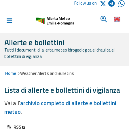
Logo Arpae
Follow us on
Home
Look for a 
Allerta Meteo
Informed and
Emilia-Romagna
prepared
Allerte e bollettini
Tutti i documenti di allerta meteo idrogeologica e idraulica e i
Alerts and
bollettini di vigilanza
Bulletins
Weather
Home
Weather Alerts and Bulletins
Alerts and
Bulletins
Lista di allerte e bollettini di vigilanza
Avalanche
Vai all'
archivio completo di allerte e bollettini
Alerts and
meteo
.
Bulletins
RSS