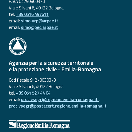
P.IVA 04290860370
Viale Silvani 6, 40122 Bologna
tel.
+39 0516 497611
email:
simc-urp@arpae.it
email:
simc@pec.arpae.it
Agenzia per la sicurezza territoriale
e la protezione civile - Emilia-Romagna
Cod fiscale 91278030373
Viale Silvani 6, 40122 Bologna
tel.
+39 051 527 44 04
email:
procivsegr@regione.emilia-romagna.it
,
procivsegr@postacert.regione.emilia-romagna.it