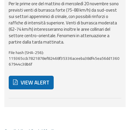
Report
Per le prime ore del mattino di mercoledì 20 novembre sono
previsti venti di burrasca forte (75-88 km/h) da sud-ovest
sui settori appenninici di crinale, con possibili rinforzi o
Updates
raffiche di intensità superiore. Venti di burrasca moderata
(62-74 km/h) interesseranno inoltre le aree collinari del
Useful info
settore centro-orientale. Fenomeni in attenuazione a
partire dalla tarda mattinata.
FAQ
File hash (SHA-256):
119365ccb7821878ef82468f35336aceeba38df45ea56dd1360
For
67944c38b6f
developers
About the
VIEW ALERT
project
Contacts
Below are additional resources and useful tools related