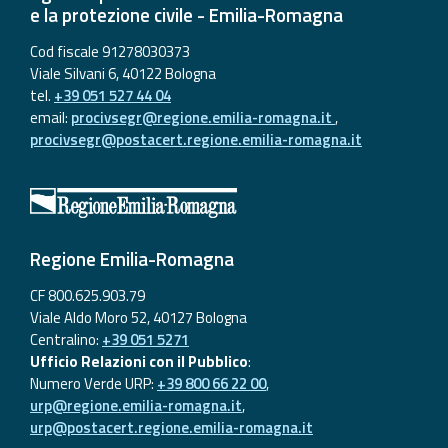
e la protezione civile - Emilia-Romagna
Cod fiscale 91278030373
Viale Silvani 6, 40122 Bologna
tel.
+39 051 527 44 04
email:
procivsegr@regione.emilia-romagna.it
,
procivsegr@postacert.regione.emilia-romagna.it
Regione Emilia-Romagna
CF 800.625.903.79
Viale Aldo Moro 52, 40127 Bologna
Centralino:
+39 051 5271
Ufficio Relazioni con il Pubblico
:
Numero Verde URP:
+39 800 66 22 00
,
urp@regione.emilia-romagna.it
,
urp@postacert.regione.emilia-romagna.it