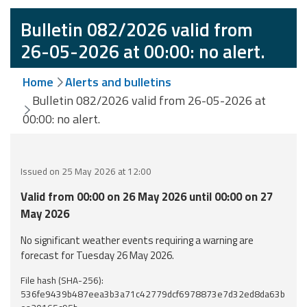
Event
Bulletin 082/2026 valid from
monitoring
26-05-2026 at 00:00: no alert.
Forecasts and
Home
Alerts and bulletins
data
Bulletin 082/2026 valid from 26-05-2026 at
00:00: no alert.
Weather and sea
forecasts
Observational
Issued on 25 May 2026 at 12:00
data
Valid from 00:00 on 26 May 2026 until 00:00 on 27
Weather radar
May 2026
No significant weather events requiring a warning are
forecast for Tuesday 26 May 2026.
Operational
Tools
File hash (SHA-256):
536fe9439b487eea3b3a71c42779dcf6978873e7d32ed8da63b