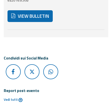
ea20165c95b
Report
Updates
VIEW BULLETIN
Useful info
Below are additional resources and useful tools related
FAQ
For
developers
Condividi sui Social Media
About the
project
Contacts
Report post-evento
Vedi tutti