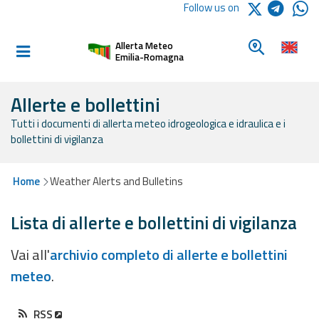
Logo Arpae
Follow us on
Home
Look for a 
Allerta Meteo
Informed and
Emilia-Romagna
prepared
Allerte e bollettini
Tutti i documenti di allerta meteo idrogeologica e idraulica e i
Alerts and
bollettini di vigilanza
Bulletins
Weather
Home
Weather Alerts and Bulletins
Alerts and
Bulletins
Lista di allerte e bollettini di vigilanza
Avalanche
Vai all'
archivio completo di allerte e bollettini
Alerts and
meteo
.
Bulletins
RSS