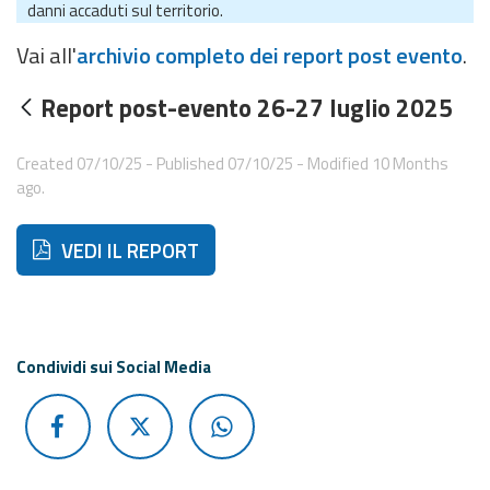
danni accaduti sul territorio.
Event
Vai all'
archivio completo dei report post evento
.
monitoring
Report post-evento 26-27 luglio 2025
Forecasts and
data
Created 07/10/25 - Published 07/10/25 - Modified 10 Months
ago.
Weather and sea
forecasts
Di seguito ulteriori risorse e strumenti utili correlati a 
VEDI IL REPORT
Observational
data
Weather radar
Condividi sui Social Media
Operational
Tools