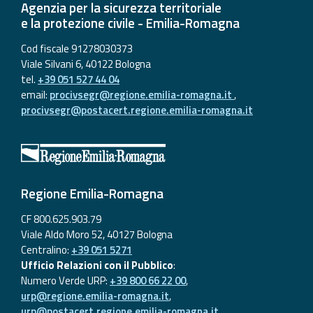
Agenzia per la sicurezza territoriale
e la protezione civile - Emilia-Romagna
Cod fiscale 91278030373
Viale Silvani 6, 40122 Bologna
tel.
+39 051 527 44 04
email:
procivsegr@regione.emilia-romagna.it
,
procivsegr@postacert.regione.emilia-romagna.it
Regione Emilia-Romagna
CF 800.625.903.79
Viale Aldo Moro 52, 40127 Bologna
Centralino:
+39 051 5271
Ufficio Relazioni con il Pubblico
:
Numero Verde URP:
+39 800 66 22 00
,
urp@regione.emilia-romagna.it
,
urp@postacert.regione.emilia-romagna.it