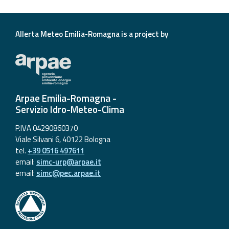
Report
Updates
Allerta Meteo Emilia-Romagna is a project by
Useful info
FAQ
Arpae Emilia-Romagna -
For
Servizio Idro-Meteo-Clima
developers
P.IVA 04290860370
Viale Silvani 6, 40122 Bologna
About the
tel.
+39 0516 497611
project
email:
simc-urp@arpae.it
email:
simc@pec.arpae.it
Contacts