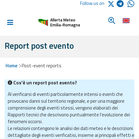
Logo Arpae
Follow us on
Home
Look for a 
Allerta Meteo
Informed and
Emilia-Romagna
prepared
Report post evento
Alerts and
Bulletins
Home
Post-event reports
Weather
Cos'è un report post evento?
Alerts and
Bulletins
Al verificarsi di eventi particolarmente intensi o eventi che
provocano danni sul territorio regionale, e per una maggiore
Avalanche
comprensione degli eventi stessi, vengono elaborati dei
Alerts and
Rapporti tecnici che descrivono puntualmente l'evoluzione dei
Bulletins
fenomeni occorsi.
Le relazioni contengono le analisi dei dati meteo e le descrizioni
dettagliate degli eventi verificatisi, insieme ai principali effetti e