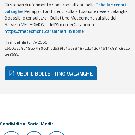
Gli scenari di riferimento sono consultabili nella
Tabella scenari
Event
valanghe
. Per approfondimenti sulla situazione neve e valanghe
monitoring
è possibile consultare il Bollettino Meteomont sul sito del
Servizio METEOMONT dell'Arma dei Carabinieri
Forecasts and
https://meteomont.carabinieri.it/home
data
Hash del file (SHA-256):
a550e2b4e19eb7f396d15d539f54a033487ade12c71511c48ffc82ab
Weather and sea
e4868a
forecasts
Observational
VEDI IL BOLLETTINO VALANGHE
data
Weather radar
Operational
Tools
Condividi sui Social Media