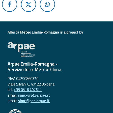
Report
Updates
Useful info
Allerta Meteo Emilia-Romagna is a project by
FAQ
For
developers
Arpae Emilia-Romagna -
Servizio Idro-Meteo-Clima
About the
project
P.IVA 04290860370
Viale Silvani 6, 40122 Bologna
Contacts
tel.
+39 0516 497611
email:
simc-urp@arpae.it
email:
simc@pec.arpae.it