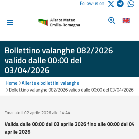
Logo Arpae
Follow us on
Home
Look for a 
Allerta Meteo
Informed and
Emilia-Romagna
prepared
Bollettino valanghe 082/2026
Alerts and
valido dalle 00:00 del
Bulletins
03/04/2026
Weather
Home
Allerte e bollettini valanghe
Alerts and
Bollettino valanghe 082/2026 valido dalle 00:00 del 03/04/2026
Bulletins
Avalanche
Alerts and
Emanato il 02 aprile 2026 alle 14:44
Bulletins
Valida dalle 00:00 del 03 aprile 2026 fino alle 00:00 del 04
aprile 2026