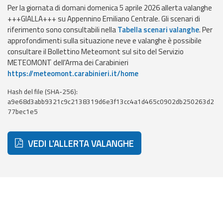
Per la giornata di domani domenica 5 aprile 2026 allerta valanghe
Event
+++GIALLA+++ su Appennino Emiliano Centrale. Gli scenari di
monitoring
riferimento sono consultabili nella
Tabella scenari valanghe
. Per
approfondimenti sulla situazione neve e valanghe è possibile
Forecasts and
consultare il Bollettino Meteomont sul sito del Servizio
data
METEOMONT dell'Arma dei Carabinieri
https://meteomont.carabinieri.it/home
Weather and sea
Hash del file (SHA-256):
forecasts
a9e68d3abb9321c9c2138319d6e3f13cc4a1d465c0902db250263d2
77bec1e5
Observational
data
VEDI L'ALLERTA VALANGHE
Weather radar
Operational
Tools