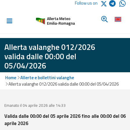
Logo Arpae
Follow us on
Home
Look for a 
Allerta Meteo
Informed and
Emilia-Romagna
prepared
Allerta valanghe 012/2026
Alerts and
valida dalle 00:00 del
Bulletins
05/04/2026
Weather
Home
Allerte e bollettini valanghe
Alerts and
Allerta valanghe 012/2026 valida dalle 00:00 del 05/04/2026
Bulletins
Avalanche
Alerts and
Emanato il 04 aprile 2026 alle 14:33
Bulletins
Valida dalle 00:00 del 05 aprile 2026 fino alle 00:00 del 06
aprile 2026