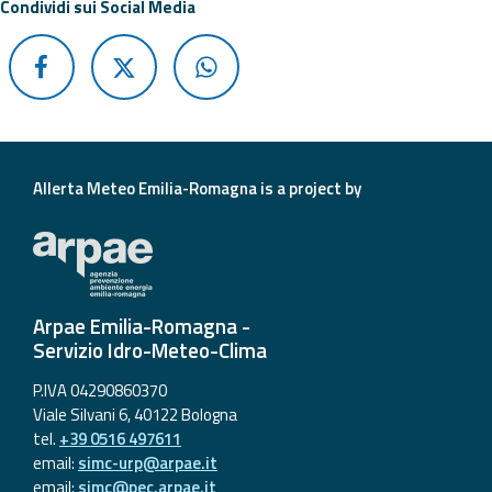
Report
Condividi sui Social Media
Updates
Useful info
FAQ
Allerta Meteo Emilia-Romagna is a project by
For
developers
About the
Arpae Emilia-Romagna -
project
Servizio Idro-Meteo-Clima
Contacts
P.IVA 04290860370
Viale Silvani 6, 40122 Bologna
tel.
+39 0516 497611
email:
simc-urp@arpae.it
email:
simc@pec.arpae.it