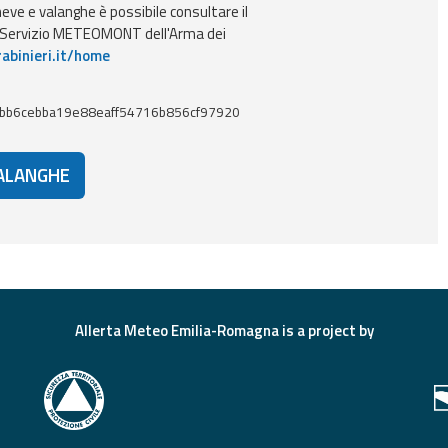
ve e valanghe è possibile consultare il
l Servizio METEOMONT dell'Arma dei
abinieri.it/home
bb6cebba19e88eaff54716b856cf97920
VALANGHE
Allerta Meteo Emilia-Romagna is a project by