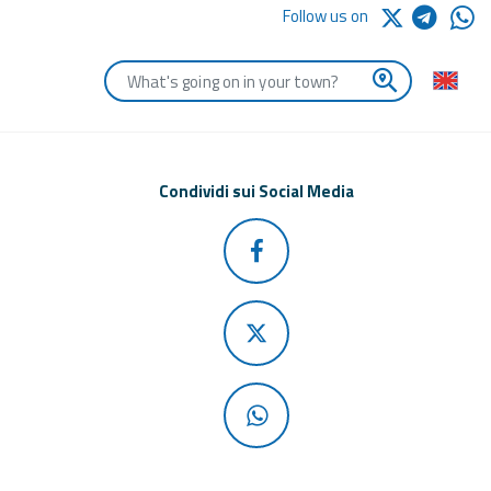
Follow us on
Enter the first letters of the town you are looking for
Condividi sui Social Media