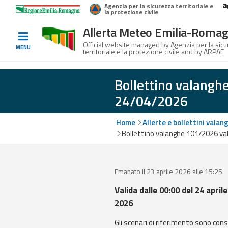
Agenzia per la sicurezza territoriale e
Home
Logo Regione Emilia-Romagna
la protezione civile
Allerta Meteo Emilia-Roma
Informed
Official website managed by Agenzia per la sic
MENU
territoriale e la protezione civile and by ARPAE
and
prepared
Bollettino valangh
24/04/2026
Alerts and
Bulletins
Home
Allerte e bollettini valan
Bollettino valanghe 101/2026 val
Weather
Alerts and
Bulletins
Emanato il 23 aprile 2026 alle 15:25
Avalanche
Valida dalle 00:00 del 24 aprile
Alerts and
2026
Bulletins
Gli scenari di riferimento sono cons