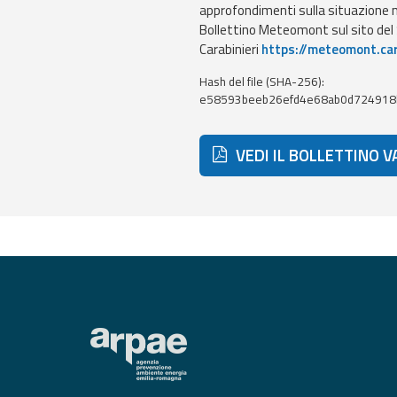
approfondimenti sulla situazione ne
Bollettino Meteomont sul sito de
Carabinieri
https://meteomont.car
Event
monitoring
Hash del file (SHA-256):
e58593beeb26efd4e68ab0d724918
Live event updates
Forecasts
VEDI IL BOLLETTINO 
and data
Weather and sea
forecasts
Observational
data
Weather radar
Operational