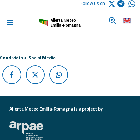
Logo Arpae
Follow us on
Home
Look for a 
Allerta Meteo
Informed and
Emilia-Romagna
prepared
Alerts and
Condividi sui Social Media
Bulletins
Weather
Alerts and
Bulletins
Avalanche
Allerta Meteo Emilia-Romagna is a project by
Alerts and
Bulletins