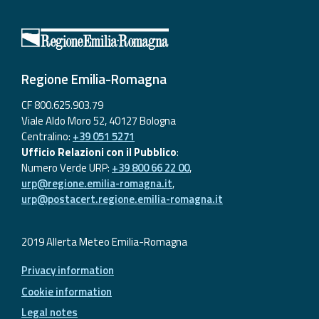
Report
Updates
Regione Emilia-Romagna
Useful info
CF 800.625.903.79
FAQ
Viale Aldo Moro 52, 40127 Bologna
Centralino:
+39 051 5271
For
Ufficio Relazioni con il Pubblico
:
developers
Numero Verde URP:
+39 800 66 22 00
,
urp@regione.emilia-romagna.it
,
About the
urp@postacert.regione.emilia-romagna.it
project
2019 Allerta Meteo Emilia-Romagna
Contacts
Privacy information
Cookie information
Legal notes