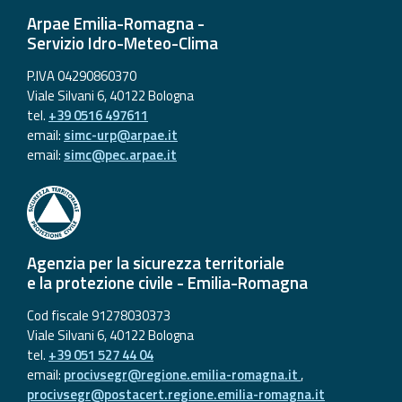
Arpae Emilia-Romagna -
Event
Servizio Idro-Meteo-Clima
monitoring
P.IVA 04290860370
Forecasts and
Viale Silvani 6, 40122 Bologna
data
tel.
+39 0516 497611
email:
simc-urp@arpae.it
email:
simc@pec.arpae.it
Weather and sea
forecasts
Observational
data
Agenzia per la sicurezza territoriale
Weather radar
e la protezione civile - Emilia-Romagna
Cod fiscale 91278030373
Viale Silvani 6, 40122 Bologna
Operational
tel.
+39 051 527 44 04
Tools
email:
procivsegr@regione.emilia-romagna.it
,
procivsegr@postacert.regione.emilia-romagna.it