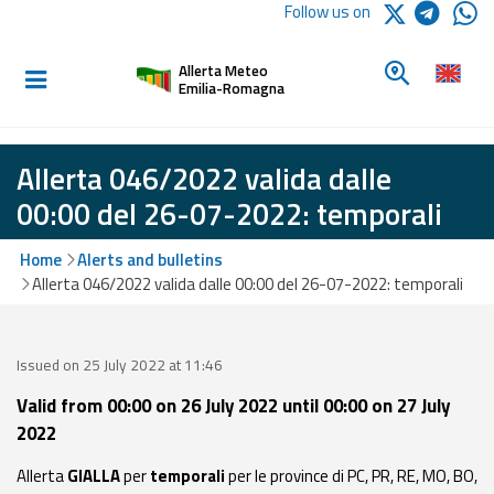
Logo Arpae
Follow us on
Home
Look for a 
Allerta Meteo
Informed and
Emilia-Romagna
prepared
Allerta 046/2022 valida dalle
Alerts and
00:00 del 26-07-2022: temporali
Bulletins
Home
Alerts and bulletins
Weather
Allerta 046/2022 valida dalle 00:00 del 26-07-2022: temporali
Alerts and
Bulletins
Issued on 25 July 2022 at 11:46
Avalanche
Alerts and
Valid from 00:00 on 26 July 2022 until 00:00 on 27 July
Bulletins
2022
Allerta
GIALLA
per
temporali
per le province di PC, PR, RE, MO, BO,