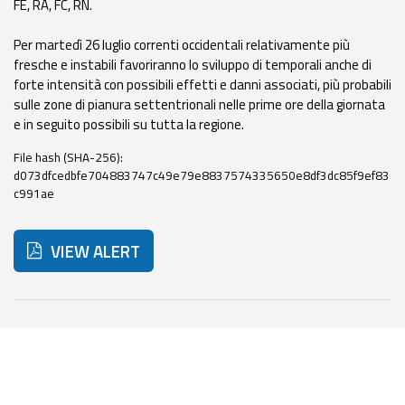
FE, RA, FC, RN.
Event
Per martedì 26 luglio correnti occidentali relativamente più
monitoring
fresche e instabili favoriranno lo sviluppo di temporali anche di
forte intensità con possibili effetti e danni associati, più probabili
Forecasts and
sulle zone di pianura settentrionali nelle prime ore della giornata
data
e in seguito possibili su tutta la regione.
Weather and sea
File hash (SHA-256):
forecasts
d073dfcedbfe704883747c49e79e8837574335650e8df3dc85f9ef83
c991ae
Observational
data
VIEW ALERT
Weather radar
Below are additional resources and useful tools related t
Operational
Tools