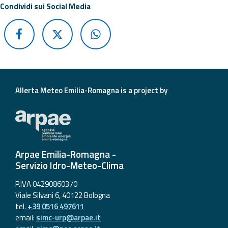
Report
Condividi sui Social Media
Updates
Useful info
FAQ
Allerta Meteo Emilia-Romagna is a project by
For
developers
About the
project
Arpae Emilia-Romagna -
Servizio Idro-Meteo-Clima
Contacts
P.IVA 04290860370
Viale Silvani 6, 40122 Bologna
tel.
+39 0516 497611
email:
simc-urp@arpae.it