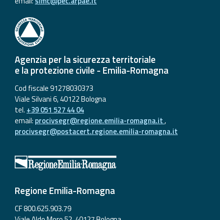
email:
simc@pec.arpae.it
Agenzia per la sicurezza territoriale
e la protezione civile - Emilia-Romagna
Cod fiscale 91278030373
Viale Silvani 6, 40122 Bologna
tel.
+39 051 527 44 04
email:
procivsegr@regione.emilia-romagna.it
,
procivsegr@postacert.regione.emilia-romagna.it
Regione Emilia-Romagna
CF 800.625.903.79
Viale Aldo Moro 52, 40127 Bologna