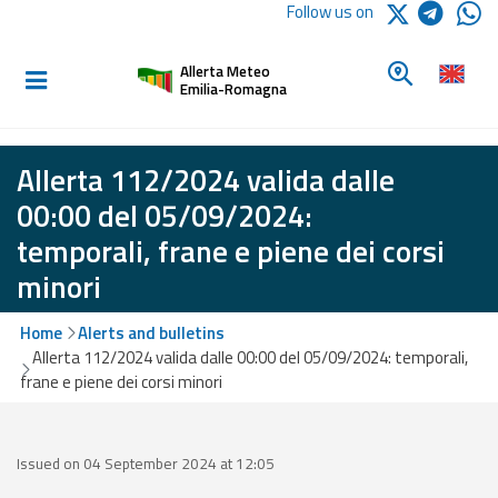
Logo Arpae
Follow us on
Home
Look for a 
Allerta Meteo
Informed and
Emilia-Romagna
prepared
Allerta 112/2024 valida dalle
Alerts and
00:00 del 05/09/2024:
Bulletins
temporali, frane e piene dei corsi
minori
Weather
Alerts and
Bulletins
Home
Alerts and bulletins
Allerta 112/2024 valida dalle 00:00 del 05/09/2024: temporali,
Avalanche
frane e piene dei corsi minori
Alerts and
Bulletins
Issued on 04 September 2024 at 12:05