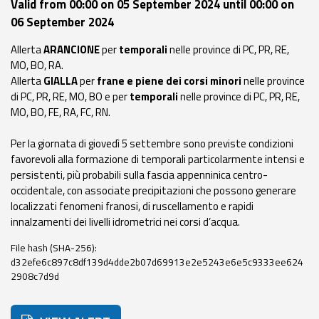
Valid from 00:00 on 05 September 2024 until 00:00 on
Event
06 September 2024
monitoring
Allerta
ARANCIONE
per
temporali
nelle province di PC, PR, RE,
MO, BO, RA.
Forecasts and
Allerta
GIALLA
per
frane e piene dei corsi minori
nelle province
data
di PC, PR, RE, MO, BO e per
temporali
nelle province di PC, PR, RE,
MO, BO, FE, RA, FC, RN.
Weather and sea
forecasts
Per la giornata di giovedì 5 settembre sono previste condizioni
favorevoli alla formazione di temporali particolarmente intensi e
Observational
persistenti, più probabili sulla fascia appenninica centro-
data
occidentale, con associate precipitazioni che possono generare
localizzati fenomeni franosi, di ruscellamento e rapidi
Weather radar
innalzamenti dei livelli idrometrici nei corsi d’acqua.
File hash (SHA-256):
d32efe6c897c8df139d4dde2b07d69913e2e5243e6e5c9333ee624
Operational
2908c7d9d
Tools