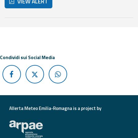
VIEW ALERT
Report
Updates
Below are additional resources and useful tools related t
Useful info
FAQ
Condividi sui Social Media
For
developers
About the
project
Contacts
Allerta Meteo Emilia-Romagna is a project by