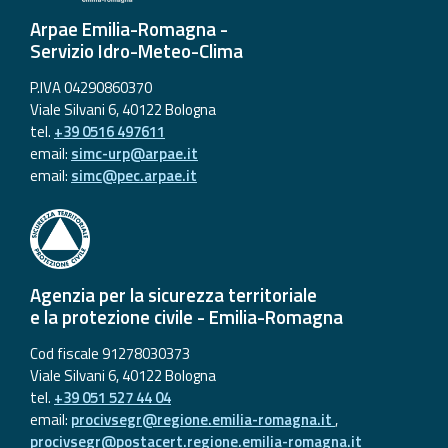
Arpae Emilia-Romagna -
Servizio Idro-Meteo-Clima
P.IVA 04290860370
Viale Silvani 6, 40122 Bologna
tel.
+39 0516 497611
email:
simc-urp@arpae.it
email:
simc@pec.arpae.it
Agenzia per la sicurezza territoriale
e la protezione civile - Emilia-Romagna
Cod fiscale 91278030373
Viale Silvani 6, 40122 Bologna
tel.
+39 051 527 44 04
email:
procivsegr@regione.emilia-romagna.it
,
procivsegr@postacert.regione.emilia-romagna.it