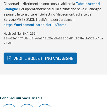
Gli scenari di riferimento sono consultabili nella
Tabella scenari
Event
valanghe
. Per approfondimenti sulla situazione neve e valanghe
monitoring
è possibile consultare il Bollettino Meteomont sul sito del
Servizio METEOMONT dell'Arma dei Carabinieri
Forecasts and
https://meteomont.carabinieri.it/home
data
Hash del file (SHA-256):
38f462e1471c8ccd9fa4fe343c29aa3a93965a81d367badfa673bc4ba
Weather and sea
237f8
forecasts
Observational
VEDI IL BOLLETTINO VALANGHE
data
Weather radar
Operational
Tools
Condividi sui Social Media