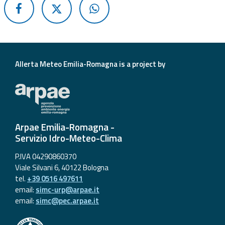
Report
Updates
Useful info
Allerta Meteo Emilia-Romagna is a project by
FAQ
For
developers
Arpae Emilia-Romagna -
Servizio Idro-Meteo-Clima
About the
project
P.IVA 04290860370
Viale Silvani 6, 40122 Bologna
Contacts
tel.
+39 0516 497611
email:
simc-urp@arpae.it
email:
simc@pec.arpae.it