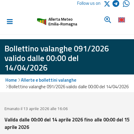
Logo Arpae
Follow us on
Home
Look for a 
Allerta Meteo
Informed and
Emilia-Romagna
prepared
Bollettino valanghe 091/2026
Alerts and
valido dalle 00:00 del
Bulletins
14/04/2026
Weather
Home
Allerte e bollettini valanghe
Alerts and
Bollettino valanghe 091/2026 valido dalle 00:00 del 14/04/2026
Bulletins
Avalanche
Alerts and
Emanato il 13 aprile 2026 alle 16:06
Bulletins
Valida dalle 00:00 del 14 aprile 2026 fino alle 00:00 del 15
aprile 2026