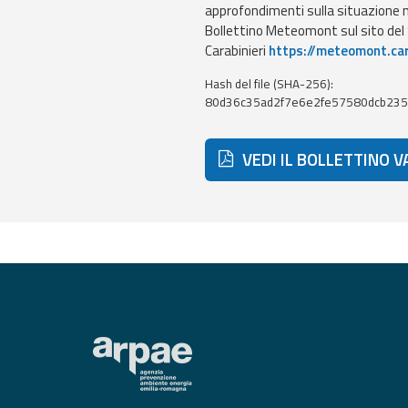
approfondimenti sulla situazione ne
Bollettino Meteomont sul sito de
Carabinieri
https://meteomont.car
Event
monitoring
Hash del file (SHA-256):
80d36c35ad2f7e6e2fe57580dcb235
Live event updates
Forecasts
VEDI IL BOLLETTINO 
and data
Weather and sea
forecasts
Observational
data
Weather radar
Operational