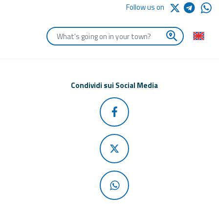
Follow us on
Enter the first letters of the town you are looking for
Condividi sui Social Media