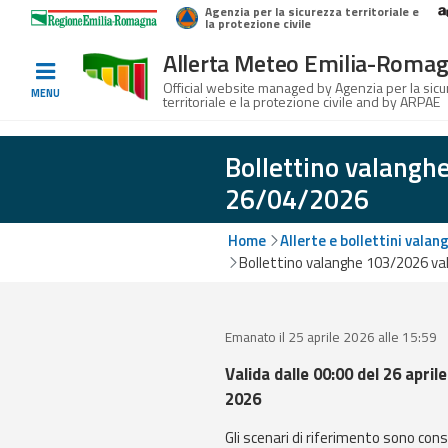
Agenzia per la sicurezza territoriale e
Home
Logo Regione Emilia-Romagna
la protezione civile
Allerta Meteo Emilia-Roma
Informed
Official website managed by Agenzia per la sic
MENU
territoriale e la protezione civile and by ARPAE
and
prepared
Bollettino valangh
26/04/2026
Alerts and
Bulletins
Home
Allerte e bollettini valan
Bollettino valanghe 103/2026 val
Weather
Alerts and
Bulletins
Emanato il 25 aprile 2026 alle 15:59
Avalanche
Valida dalle 00:00 del 26 aprile
Alerts and
2026
Bulletins
Gli scenari di riferimento sono cons