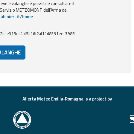
ve e valanghe è possibile consultare il
l Servizio METEOMONT dell'Arma dei
abinieri.it/home
2bde315ec4bf5b16f2af11d8391eec3986
VALANGHE
Allerta Meteo Emilia-Romagna is a project by