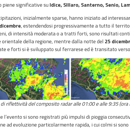
 piene significative su
Idice, SIllaro, Santerno, Senio, L
ipitazioni, inizialmente sparse, hanno iniziato ad interessar
 dicembre
, estendendosi progressivamente a tutto il territo
i, di intensità moderata o a tratti forti, sono risultati conti
 orientale della regione, mentre dalla notte del
25 dicemb
e e forti si è sviluppato sul ferrarese ed è transitato vers
i riflettività del composito radar alle 01:00 e alle 9:35 (or
 l’evento si sono registrati più impulsi di pioggia consecutiv
ene ad evoluzione particolarmente rapida, i cui colmi si so