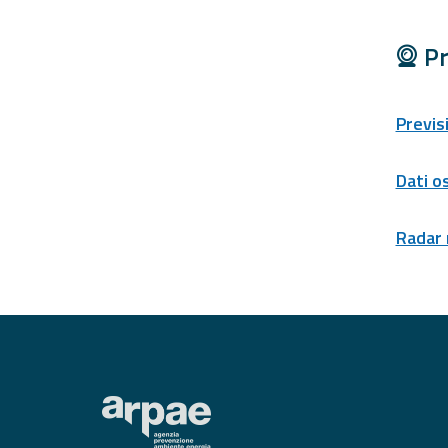
Pr
Previs
Dati o
Radar