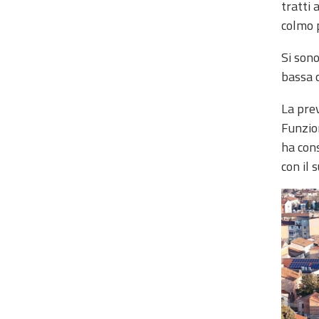
tratti 
Tools
colmo p
Si sono
Report
bassa c
Updates
La prev
All the news
published on the
Funzio
portal
ha cons
Useful info
con il 
Find out more about
the site
FAQ
For
developers
About the
project