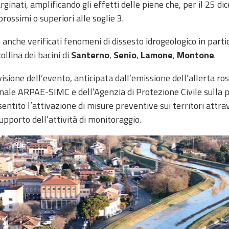
arginati, amplificando gli effetti delle piene che, per il 25 d
rossimi o superiori alle soglie 3.
 anche verificati fenomeni di dissesto idrogeologico in parti
ollina dei bacini di
Santerno
,
Senio
,
Lamone
,
Montone
.
isione dell’evento, anticipata dall’emissione dell’allerta ro
nale ARPAE-SIMC e dell’Agenzia di Protezione Civile sulla 
entito l’attivazione di misure preventive sui territori attra
supporto dell’attività di monitoraggio.