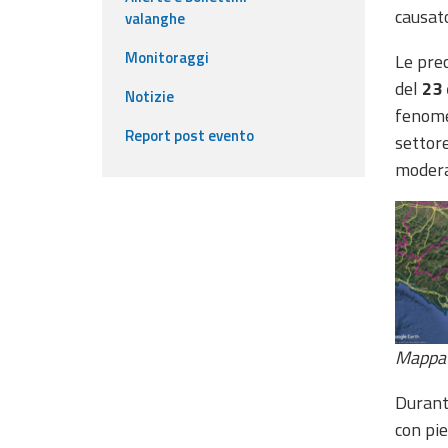
causato
valanghe
Event
Monitoraggi
Le prec
del
23
monitoring
Notizie
fenomen
Live event updates
Report post evento
settore
moderat
Forecasts
and data
Weather and sea
forecasts
Observational
data
Mappa d
Weather radar
Durante
con pi
Operational