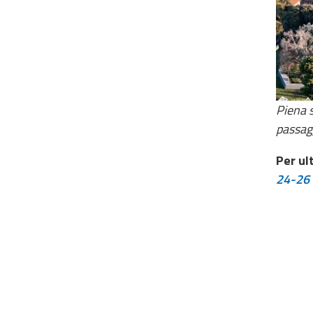
Contacts
Piena s
passag
Per ul
24-26 