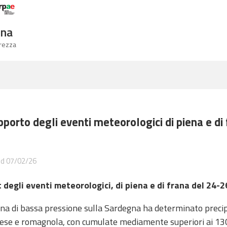
Logo Arpae
gna
urezza
porto degli eventi meteorologici di piena e d
ed 07/02/26
 degli eventi meteorologici, di piena e di frana del 24-
a di bassa pressione sulla Sardegna ha determinato precipit
ese e romagnola, con cumulate mediamente superiori ai 1