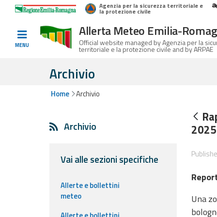
Agenzia per la sicurezza territoriale e
Home
Logo Regione Emilia-Romagna
la protezione civile
Allerta Meteo Emilia-Roma
Informed
Official website managed by Agenzia per la sic
MENU
territoriale e la protezione civile and by ARPAE
and
prepared
Archivio
Home
Archivio
Alerts and
Bulletins
Rap
Archivio
2025
Weather
Alerts and
Publish
Bulletins
Vai alle sezioni specifiche
Report
Avalanche
Allerte e bollettini
Alerts and
meteo
Una zon
Bulletins
bologn
Allerte e bollettini