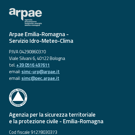
Arpae Emilia-Romagna -
Servizio Idro-Meteo-Clima
P.IVA 04290860370
Viale Silvani 6, 40122 Bologna
tel.
+39 0516 497611
email:
simc-urp@arpae.it
email:
simc@pec.arpae.it
Agenzia per la sicurezza territoriale
e la protezione civile - Emilia-Romagna
Cod fiscale 91278030373