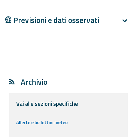
Aggiornamenti
Previsioni e dati osservati
Informazioni
utili
Domande
frequenti
Guida per gli
sviluppatori
Archivio
Il progetto
Allerta
Vai alle sezioni specifiche
Meteo
Emilia-
Romagna
Allerte e bollettini meteo
Contatti