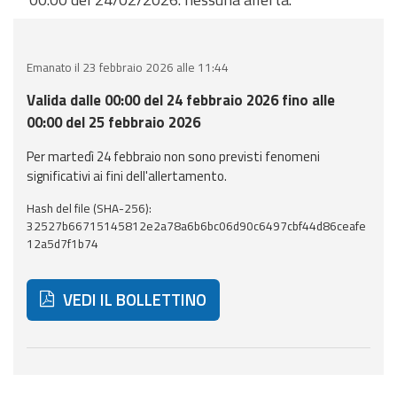
eventi
Previsioni e dati
Emanato il 23 febbraio 2026 alle 11:44
Previsioni meteo e
Valida dalle 00:00 del 24 febbraio 2026 fino alle
marine
00:00 del 25 febbraio 2026
Per martedì 24 febbraio non sono previsti fenomeni
Dati osservati
significativi ai fini dell'allertamento.
Radar meteo
Hash del file (SHA-256):
32527b66715145812e2a78a6b6bc06d90c6497cbf44d86ceafe
12a5d7f1b74
VEDI IL BOLLETTINO
Strumenti
Operativi
Di seguito ulteriori risorse e strumenti utili correlati 
Report