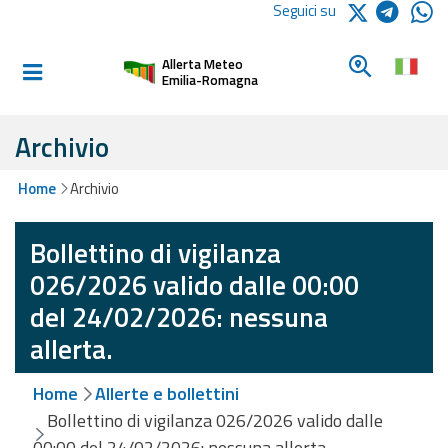
Logo Arpae
Seguici su
Home
Cerca un c
Allerta Meteo
Informati e
Emilia-Romagna
preparati
Archivio
Allerte E
Home
Archivio
Bollettini
Bollettino di vigilanza
Allerte e
Bollettini
026/2026 valido dalle 00:00
Meteo
del 24/02/2026: nessuna
Allerte e
allerta.
Bollettini
Valanghe
Home
Allerte e bollettini
Bollettino di vigilanza 026/2026 valido dalle
Monitoraggio
00:00 del 24/02/2026: nessuna allerta.