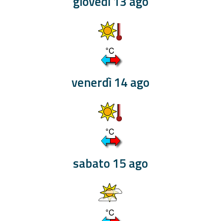
giovedì 13 ago
eventi
Previsioni e dati
Previsioni meteo e
marine
venerdì 14 ago
Dati osservati
Radar meteo
sabato 15 ago
Strumenti
Operativi
Report