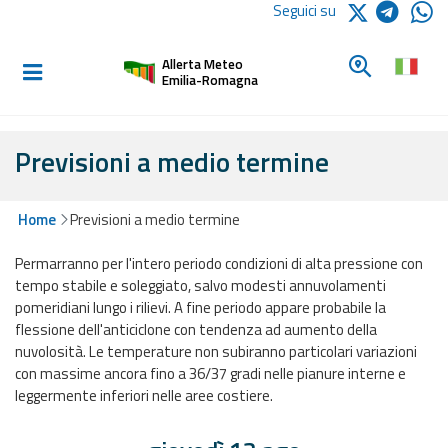
Logo Arpae
Seguici su
Home
Cerca un c
Allerta Meteo
Informati e
Emilia-Romagna
preparati
Previsioni a medio termine
Allerte E
Bollettini
Home
Previsioni a medio termine
Allerte e
Permarranno per l'intero periodo condizioni di alta pressione con
Bollettini
tempo stabile e soleggiato, salvo modesti annuvolamenti
Meteo
pomeridiani lungo i rilievi. A fine periodo appare probabile la
flessione dell'anticiclone con tendenza ad aumento della
Allerte e
nuvolosità. Le temperature non subiranno particolari variazioni
Bollettini
con massime ancora fino a 36/37 gradi nelle pianure interne e
Valanghe
leggermente inferiori nelle aree costiere.
Monitoraggio