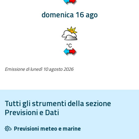
Aggiornamenti
domenica 16 ago
Informazioni
utili
Domande
frequenti
Emissione di lunedì 10 agosto 2026
Guida per gli
sviluppatori
Il progetto
Allerta
Tutti gli strumenti della sezione
Meteo
Previsioni e Dati
Emilia-
Romagna
Previsioni meteo e marine
Contatti