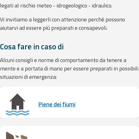
Monitoraggio
legati al rischio meteo - idrogeologico - idraulico.
eventi
Vi invitiamo a leggerli con attenzione perché possono
aiutarvi ad essere più preparati e consapevoli.
Previsioni e dati
Previsioni meteo e
Cosa fare in caso di
marine
Alcuni consigli e norme di comportamento da tenere a
mente e a portata di mano per essere preparati in possibili
Dati osservati
situazioni di emergenza:
Radar meteo
Piene dei fiumi
Strumenti
Operativi