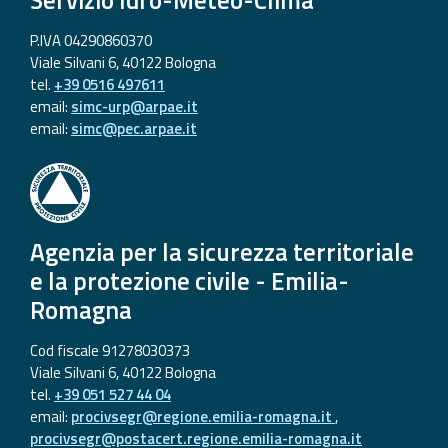
Servizio Idro-Meteo-Clima
P.IVA 04290860370
Viale Silvani 6, 40122 Bologna
tel.
+39 0516 497611
email:
simc-urp@arpae.it
email:
simc@pec.arpae.it
Agenzia per la sicurezza territoriale
e la protezione civile - Emilia-
Romagna
Cod fiscale 91278030373
Viale Silvani 6, 40122 Bologna
tel.
+39 051 527 44 04
email:
procivsegr@regione.emilia-romagna.it
,
procivsegr@postacert.regione.emilia-romagna.it