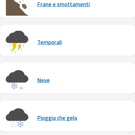
Frane e smottamenti
Report
Aggiornamenti
Temporali
Informazioni utili
Domande
frequenti
Neve
Guida per
gli
sviluppatori
Il progetto
Pioggia che gela
Allerta
Meteo