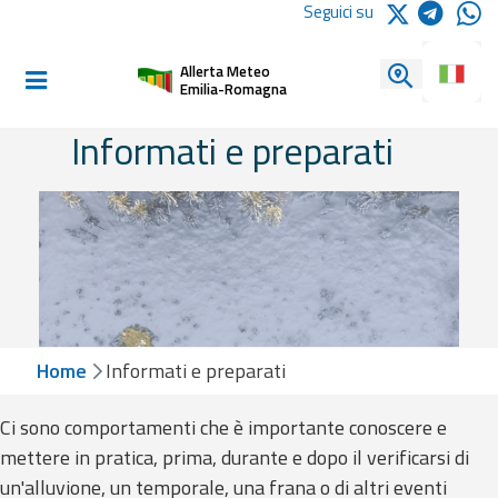
Logo Arpae
Seguici su
Home
Cerca un
Allerta Meteo
Informati e
Emilia-Romagna
preparati
Informati e preparati
Allerte E Bollettini
Allerte e
Bollettini
Meteo
Home
Informati e preparati
Allerte e
Bollettini
Ci sono comportamenti che è importante conoscere e
Valanghe
mettere in pratica, prima, durante e dopo il verificarsi di
un'alluvione, un temporale, una frana o di altri eventi