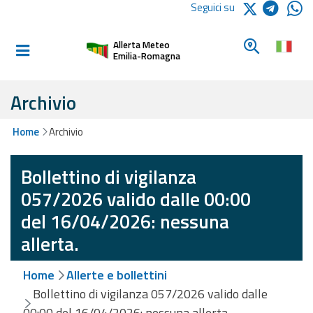
Logo Arpae
Seguici su
Home
Cerca un c
Allerta Meteo
Informati e
Emilia-Romagna
preparati
Archivio
Allerte E
Home
Archivio
Bollettini
Bollettino di vigilanza
Allerte e
Bollettini
057/2026 valido dalle 00:00
Meteo
del 16/04/2026: nessuna
Allerte e
allerta.
Bollettini
Valanghe
Home
Allerte e bollettini
Bollettino di vigilanza 057/2026 valido dalle
Monitoraggio
00:00 del 16/04/2026: nessuna allerta.