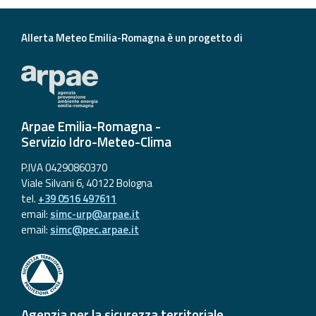
Allerta Meteo Emilia-Romagna è un progetto di
Arpae Emilia-Romagna -
Servizio Idro-Meteo-Clima
P.IVA 04290860370
Viale Silvani 6, 40122 Bologna
tel.
+39 0516 497611
email:
simc-urp@arpae.it
email:
simc@pec.arpae.it
Agenzia per la sicurezza territoriale