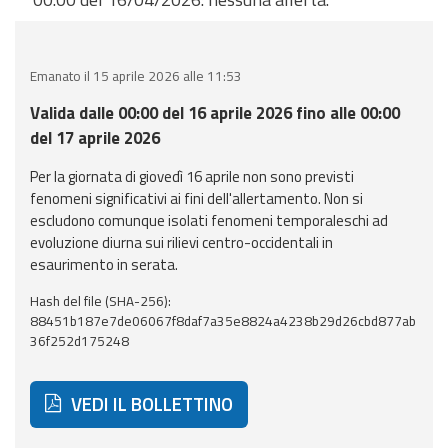
eventi
Previsioni e dati
Emanato il 15 aprile 2026 alle 11:53
Previsioni meteo e
Valida dalle 00:00 del 16 aprile 2026 fino alle 00:00
marine
del 17 aprile 2026
Per la giornata di giovedì 16 aprile non sono previsti
Dati osservati
fenomeni significativi ai fini dell'allertamento. Non si
escludono comunque isolati fenomeni temporaleschi ad
Radar meteo
evoluzione diurna sui rilievi centro-occidentali in
esaurimento in serata.
Hash del file (SHA-256):
88451b187e7de06067f8daf7a35e8824a4238b29d26cbd877ab
36f252d175248
Strumenti
Operativi
VEDI IL BOLLETTINO
Report