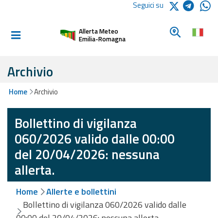
Logo Arpae
Seguici su
Home
Cerca un c
Allerta Meteo
Informati e
Emilia-Romagna
preparati
Archivio
Allerte E
Home
Archivio
Bollettini
Bollettino di vigilanza
Allerte e
Bollettini
060/2026 valido dalle 00:00
Meteo
del 20/04/2026: nessuna
Allerte e
allerta.
Bollettini
Valanghe
Home
Allerte e bollettini
Bollettino di vigilanza 060/2026 valido dalle
Monitoraggio
00:00 del 20/04/2026: nessuna allerta.