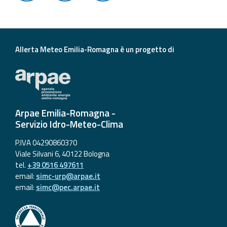
Allerta Meteo Emilia-Romagna è un progetto di
Arpae Emilia-Romagna -
Servizio Idro-Meteo-Clima
P.IVA 04290860370
Viale Silvani 6, 40122 Bologna
tel.
+39 0516 497611
email:
simc-urp@arpae.it
email:
simc@pec.arpae.it