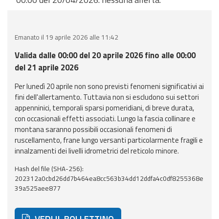
eventi
Previsioni e dati
Emanato il 19 aprile 2026 alle 11:42
Previsioni meteo e
Valida dalle 00:00 del 20 aprile 2026 fino alle 00:00
marine
del 21 aprile 2026
Per lunedì 20 aprile non sono previsti fenomeni significativi ai
Dati osservati
fini dell'allertamento. Tuttavia non si escludono sui settori
appenninici, temporali sparsi pomeridiani, di breve durata,
Radar meteo
con occasionali effetti associati. Lungo la fascia collinare e
montana saranno possibili occasionali fenomeni di
ruscellamento, frane lungo versanti particolarmente fragili e
innalzamenti dei livelli idrometrici del reticolo minore.
Hash del file (SHA-256):
Strumenti
202312a0cbd26dd7b464ea8cc563b34dd12ddfa4c0df8255368e
Operativi
39a525aee877
Report