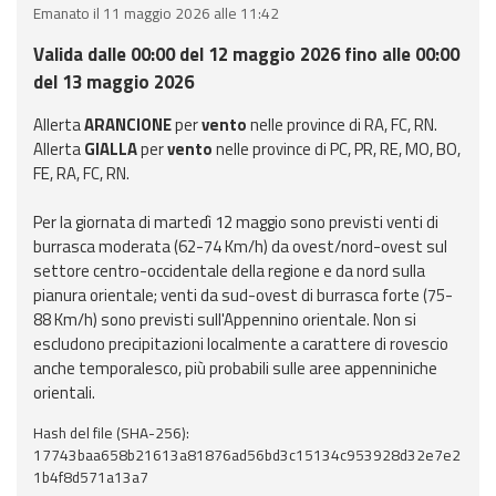
eventi
Emanato il 11 maggio 2026 alle 11:42
Valida dalle 00:00 del 12 maggio 2026 fino alle 00:00
Previsioni e dati
del 13 maggio 2026
Previsioni meteo e
Allerta
ARANCIONE
per
vento
nelle province di RA, FC, RN.
marine
Allerta
GIALLA
per
vento
nelle province di PC, PR, RE, MO, BO,
FE, RA, FC, RN.
Dati osservati
Per la giornata di martedì 12 maggio sono previsti venti di
burrasca moderata (62-74 Km/h) da ovest/nord-ovest sul
Radar meteo
settore centro-occidentale della regione e da nord sulla
pianura orientale; venti da sud-ovest di burrasca forte (75-
88 Km/h) sono previsti sull'Appennino orientale. Non si
escludono precipitazioni localmente a carattere di rovescio
anche temporalesco, più probabili sulle aree appenniniche
Strumenti
orientali.
Operativi
Hash del file (SHA-256):
17743baa658b21613a81876ad56bd3c15134c953928d32e7e2
Report
1b4f8d571a13a7