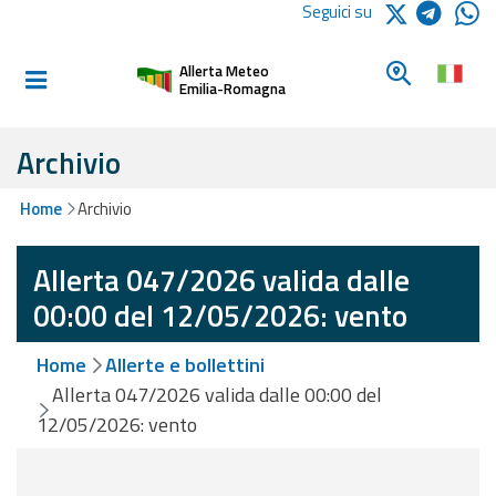
Logo Arpae
Seguici su
Home
Cerca un c
Allerta Meteo
Informati e
Emilia-Romagna
preparati
Archivio
Allerte E
Home
Archivio
Bollettini
Allerta 047/2026 valida dalle
Allerte e
Bollettini
00:00 del 12/05/2026: vento
Meteo
Home
Allerte e bollettini
Allerte e
Allerta 047/2026 valida dalle 00:00 del
Bollettini
12/05/2026: vento
Valanghe
Monitoraggio