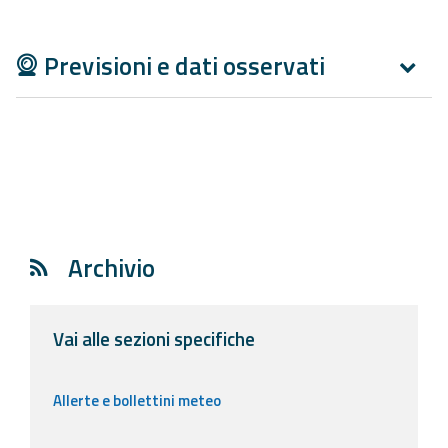
Aggiornamenti
Previsioni e dati osservati
Informazioni
utili
Domande
frequenti
Guida per gli
sviluppatori
Archivio
Il progetto
Allerta
Vai alle sezioni specifiche
Meteo
Emilia-
Romagna
Allerte e bollettini meteo
Contatti