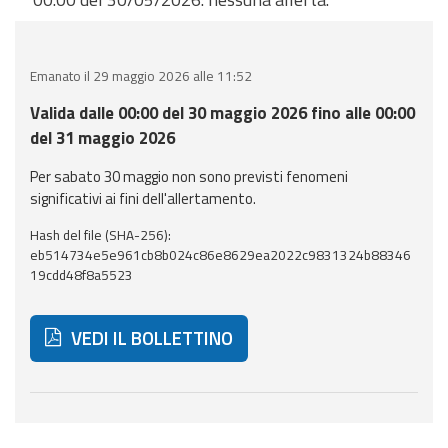
eventi
Previsioni e dati
Emanato il 29 maggio 2026 alle 11:52
Previsioni meteo e
Valida dalle 00:00 del 30 maggio 2026 fino alle 00:00
marine
del 31 maggio 2026
Per sabato 30 maggio non sono previsti fenomeni
Dati osservati
significativi ai fini dell'allertamento.
Radar meteo
Hash del file (SHA-256):
eb514734e5e961cb8b024c86e8629ea2022c9831324b88346
19cdd48f8a5523
VEDI IL BOLLETTINO
Strumenti
Operativi
Di seguito ulteriori risorse e strumenti utili correlati 
Report