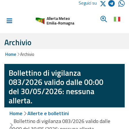
Logo Arpae
Seguici su
Home
Cerca un c
Allerta Meteo
Informati e
Emilia-Romagna
preparati
Archivio
Allerte E
Home
Archivio
Bollettini
Bollettino di vigilanza
Allerte e
Bollettini
083/2026 valido dalle 00:00
Meteo
del 30/05/2026: nessuna
Allerte e
allerta.
Bollettini
Valanghe
Home
Allerte e bollettini
Bollettino di vigilanza 083/2026 valido dalle
Monitoraggio
00:00 del 30/05/2026: nessuna allerta.