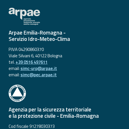
Arpae Emilia-Romagna -
Servizio Idro-Meteo-Clima
P.IVA 04290860370
Viale Silvani 6, 40122 Bologna
tel.
+39 0516 497611
email:
simc-urp@arpae.it
email:
simc@pec.arpae.it
Agenzia per la sicurezza territoriale
e la protezione civile - Emilia-Romagna
Cod fiscale 91278030373