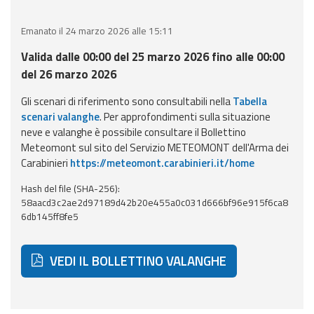
eventi
Emanato il 24 marzo 2026 alle 15:11
Previsioni e dati
Valida dalle 00:00 del 25 marzo 2026 fino alle 00:00
del 26 marzo 2026
Previsioni meteo e
marine
Gli scenari di riferimento sono consultabili nella
Tabella
scenari valanghe
. Per approfondimenti sulla situazione
Dati osservati
neve e valanghe è possibile consultare il Bollettino
Meteomont sul sito del Servizio METEOMONT dell'Arma dei
Carabinieri
https://meteomont.carabinieri.it/home
Radar meteo
Hash del file (SHA-256):
58aacd3c2ae2d97189d42b20e455a0c031d666bf96e915f6ca8
6db145ff8fe5
Strumenti
VEDI IL BOLLETTINO VALANGHE
Operativi
Report