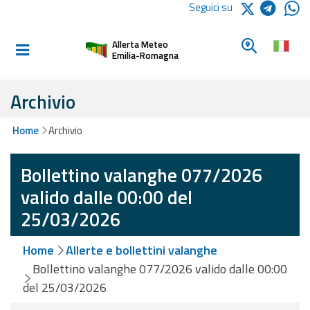
Logo Arpae
Seguici su
Home
Cerca un c
Allerta Meteo
Informati e
Emilia-Romagna
preparati
Archivio
Allerte E
Home
Archivio
Bollettini
Bollettino valanghe 077/2026
Allerte e
Bollettini
valido dalle 00:00 del
Meteo
25/03/2026
Allerte e
Home
Allerte e bollettini valanghe
Bollettini
Valanghe
Bollettino valanghe 077/2026 valido dalle 00:00
del 25/03/2026
Monitoraggio