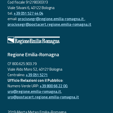
Cod fiscale 91278030373
Viale Silvani 6, 40122 Bologna
tel.
+39 051 527 44 04
email:
procivsegr@regione.emilia-romagna.it
,
procivsegr@postacert.regione.emilia-romagna.it
Regione Emilia-Romagna
CF 800.625.903.79
Viale Aldo Moro 52, 40127 Bologna
Centralino:
+39 051 5271
Ufficio Relazioni con il Pubblico
:
Numero Verde URP:
+39 800 66 22 00
,
urp@regione.emilia-romagna.it
,
urp@postacert.regione.emilia-romagna.it
2019 Allerta Meteo Emilia-Romagna