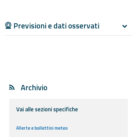
Aggiornamenti
Previsioni e dati osservati
Informazioni
utili
Domande
frequenti
Guida per gli
sviluppatori
Archivio
Il progetto
Allerta
Meteo
Vai alle sezioni specifiche
Emilia-
Romagna
Allerte e bollettini meteo
Contatti