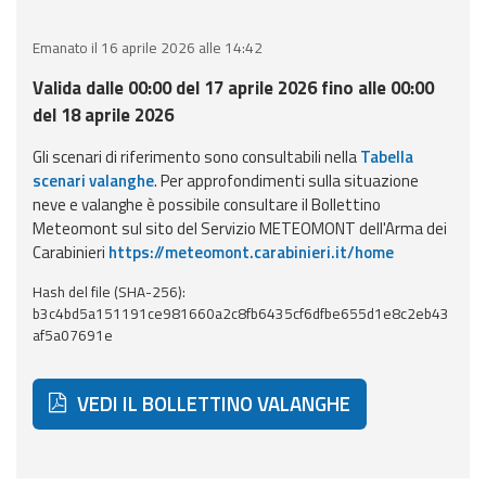
eventi
Emanato il 16 aprile 2026 alle 14:42
Previsioni e dati
Valida dalle 00:00 del 17 aprile 2026 fino alle 00:00
del 18 aprile 2026
Previsioni meteo e
marine
Gli scenari di riferimento sono consultabili nella
Tabella
scenari valanghe
. Per approfondimenti sulla situazione
Dati osservati
neve e valanghe è possibile consultare il Bollettino
Meteomont sul sito del Servizio METEOMONT dell'Arma dei
Carabinieri
https://meteomont.carabinieri.it/home
Radar meteo
Hash del file (SHA-256):
b3c4bd5a151191ce981660a2c8fb6435cf6dfbe655d1e8c2eb43
af5a07691e
Strumenti
VEDI IL BOLLETTINO VALANGHE
Operativi
Report