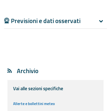
Aggiornamenti
Previsioni e dati osservati
Informazioni
utili
Domande
frequenti
Guida per gli
sviluppatori
Archivio
Il progetto
Allerta
Meteo
Vai alle sezioni specifiche
Emilia-
Romagna
Allerte e bollettini meteo
Contatti