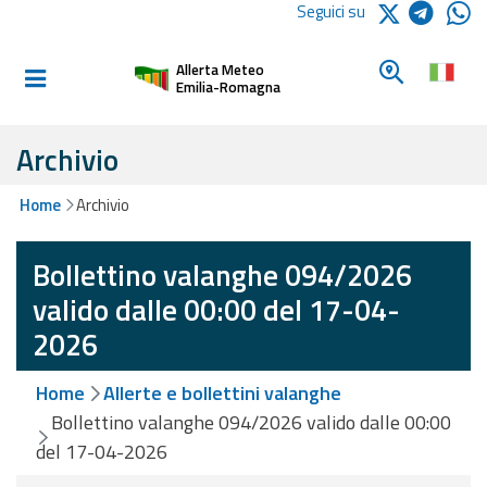
Logo Arpae
Seguici su
Home
Cerca un c
Allerta Meteo
Informati e
Emilia-Romagna
preparati
Archivio
Allerte E
Home
Archivio
Bollettini
Bollettino valanghe 094/2026
Allerte e
Bollettini
valido dalle 00:00 del 17-04-
Meteo
2026
Allerte e
Home
Allerte e bollettini valanghe
Bollettini
Valanghe
Bollettino valanghe 094/2026 valido dalle 00:00
del 17-04-2026
Monitoraggio