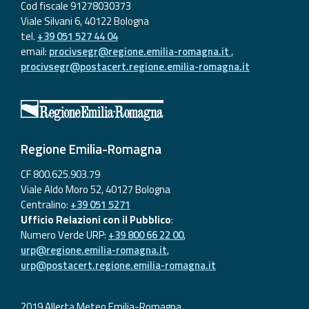
Cod fiscale 91278030373
Viale Silvani 6, 40122 Bologna
tel.
+39 051 527 44 04
email:
procivsegr@regione.emilia-romagna.it
,
procivsegr@postacert.regione.emilia-romagna.it
Regione Emilia-Romagna
CF 800.625.903.79
Viale Aldo Moro 52, 40127 Bologna
Centralino:
+39 051 5271
Ufficio Relazioni con il Pubblico
:
Numero Verde URP:
+39 800 66 22 00
,
urp@regione.emilia-romagna.it
,
urp@postacert.regione.emilia-romagna.it
2019 Allerta Meteo Emilia-Romagna