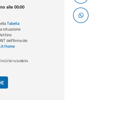
ino alle 00:00
nella
Tabella
la situazione
llettino
NT dell'Arma dei
.it/home
d74535b1e3e8b94
HE