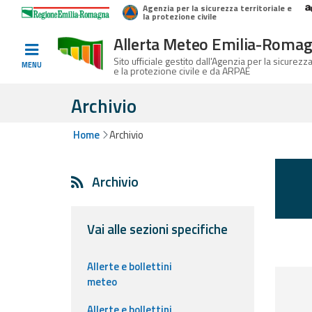
Agenzia per la sicurezza territoriale e
Home
Logo Regione Emilia-Romagna
la protezione civile
Allerta Meteo Emilia-Roma
Informati e
Sito ufficiale gestito dall'Agenzia per la sicurezza
MENU
e la protezione civile e da ARPAE
preparati
Archivio
Home
Archivio
Allerte E
Bollettini
Archivio
Allerte e
Bollettini
Meteo
Vai alle sezioni specifiche
Allerte e
Allerte e bollettini
Bollettini
meteo
Valanghe
Allerte e bollettini