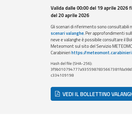
Valida dalle 00:00 del 19 aprile 2026 f
del 20 aprile 2026
Gli scenari di riferimento sono consultabili 
scenari valanghe
. Per approfondimenti sul
neve e valanghe è possibile consultare il Bo
Meteomont sul sito del Servizio METEOMO
Carabinieri
https://meteomont.carabinieri
Hash del file (SHA-256):
3f9b010794777a9355987835667381fda98
c334109198
VEDI IL BOLLETTINO VALANG