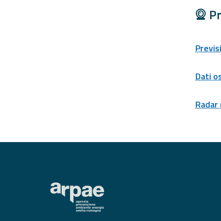
Pr
Report
Aggiornamenti
Previs
Tutte le novità
pubblicate su Allerta
Meteo
Dati o
Informazioni
Radar
utili
Scopri tutto sul sito e
sugli enti coinvolti
Domande
frequenti
Guida per gli
sviluppatori
Il progetto